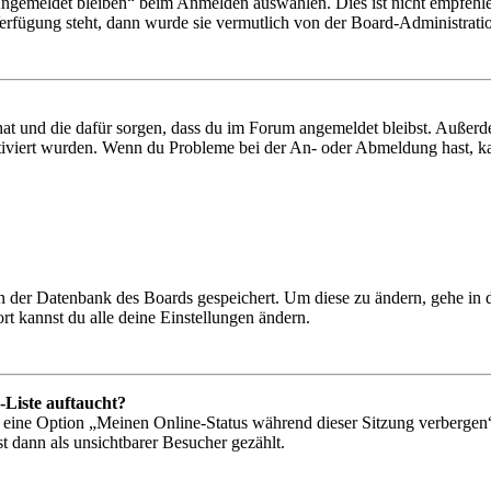
Angemeldet bleiben“ beim Anmelden auswählen. Dies ist nicht empfehle
Verfügung steht, dann wurde sie vermutlich von der Board-Administratio
 hat und die dafür sorgen, dass du im Forum angemeldet bleibst. Außer
tiviert wurden. Wenn du Probleme bei der An- oder Abmeldung hast, ka
 in der Datenbank des Boards gespeichert. Um diese zu ändern, gehe in
t kannst du alle deine Einstellungen ändern.
-Liste auftaucht?
n eine Option „Meinen Online-Status während dieser Sitzung verbergen
t dann als unsichtbarer Besucher gezählt.