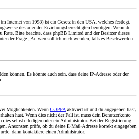
m Internet von 1998) ist ein Gesetz in den USA, welches festlegt,
ungsweise des oder der Erziehungsberechtigten benötigen. Wenn du
nd zu Rate. Bitte beachte, dass phpBB Limited und der Besitzer dieses
 unter der Frage „An wen soll ich mich wenden, falls es Beschwerden
elden können. Es könnte auch sein, dass deine IP-Adresse oder der
n.
 zwei Möglichkeiten. Wenn
COPPA
aktiviert ist und du angegeben hast,
rhalten hast. Wenn dies nicht der Fall ist, muss dein Benutzerkonto
 dies selbst erledigen oder ein Administrator. Bei der Registrierung
ungen. Ansonsten prüfe, ob du deine E-Mail-Adresse korrekt eingegeben
urde, dann kontaktiere einen Administrator.