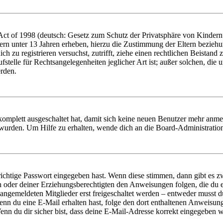
t of 1998 (deutsch: Gesetz zum Schutz der Privatsphäre von Kindern i
ern unter 13 Jahren erheben, hierzu die Zustimmung der Eltern bezieh
dich zu registrieren versuchst, zutrifft, ziehe einen rechtlichen Beista
stelle für Rechtsangelegenheiten jeglicher Art ist; außer solchen, die
erden.
 komplett ausgeschaltet hat, damit sich keine neuen Benutzer mehr anm
 wurden. Um Hilfe zu erhalten, wende dich an die Board-Administratio
richtige Passwort eingegeben hast. Wenn diese stimmen, dann gibt es
ern oder deiner Erziehungsberechtigten den Anweisungen folgen, die du e
 angemeldeten Mitglieder erst freigeschaltet werden – entweder musst du
. Wenn du eine E-Mail erhalten hast, folge den dort enthaltenen Anweis
nn du dir sicher bist, dass deine E-Mail-Adresse korrekt eingegeben w