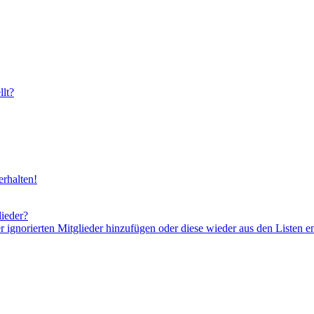
lt?
rhalten!
lieder?
er ignorierten Mitglieder hinzufügen oder diese wieder aus den Listen e