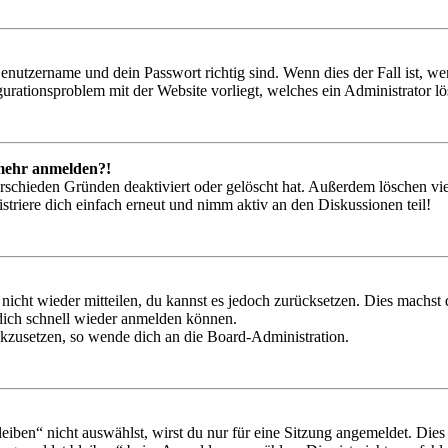
Benutzername und dein Passwort richtig sind. Wenn dies der Fall ist, w
igurationsproblem mit der Website vorliegt, welches ein Administrator l
t mehr anmelden?!
rschieden Gründen deaktiviert oder gelöscht hat. Außerdem löschen vie
triere dich einfach erneut und nimm aktiv an den Diskussionen teil!
 nicht wieder mitteilen, du kannst es jedoch zurücksetzen. Dies machs
 dich schnell wieder anmelden können.
ückzusetzen, so wende dich an die Board-Administration.
en“ nicht auswählst, wirst du nur für eine Sitzung angemeldet. Dies