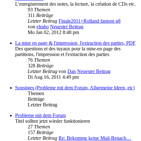
L'enregistrement des notes, la lecture, la création de CDs etc.
93
Themen
311
Beiträge
Letzter Beitrag
Finale2011+Rolland fantom g8
von
elrabo
Neuester Beitrag
Mo Jan 02, 2012 8:48 pm
La mise en page & l'impression, l'extraction des parties, PDF
Des questions et des tuyaux pour la mise-en page des
partitions, l'impression et l'extraction des parties
76
Themen
328
Beiträge
Letzter Beitrag
von
Dan
Neuester Beitrag
Di Aug 16, 2011 4:49 pm
Sonstiges (Probleme mit dem Forum, Allgemeine Ideen, etc)
Themen
Beiträge
Letzter Beitrag
Probleme mit dem Forum
Titel sollten jetzt wieder funktionieren
27
Themen
157
Beiträge
Letzter Beitrag
Re: Bekomme keine Mail-Benach…