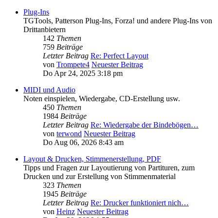
Plug-Ins
TGTools, Patterson Plug-Ins, Forza! und andere Plug-Ins von
Drittanbietern
142
Themen
759
Beiträge
Letzter Beitrag
Re: Perfect Layout
von
Trompete4
Neuester Beitrag
Do Apr 24, 2025 3:18 pm
MIDI und Audio
Noten einspielen, Wiedergabe, CD-Erstellung usw.
450
Themen
1984
Beiträge
Letzter Beitrag
Re: Wiedergabe der Bindebögen…
von
terwond
Neuester Beitrag
Do Aug 06, 2026 8:43 am
Layout & Drucken, Stimmenerstellung, PDF
Tipps und Fragen zur Layoutierung von Partituren, zum
Drucken und zur Erstellung von Stimmenmaterial
323
Themen
1945
Beiträge
Letzter Beitrag
Re: Drucker funktioniert nich…
von
Heinz
Neuester Beitrag