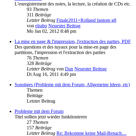
L'enregistrement des notes, la lecture, la création de CDs etc.
93
Themen
311
Beiträge
Letzter Beitrag
Finale2011+Rolland fantom g8
von
elrabo
Neuester Beitrag
Mo Jan 02, 2012 8:48 pm
La mise en page & l'impression, l'extraction des parties, PDF
Des questions et des tuyaux pour la mise-en page des
partitions, l'impression et l'extraction des parties
76
Themen
328
Beiträge
Letzter Beitrag
von
Dan
Neuester Beitrag
Di Aug 16, 2011 4:49 pm
Sonstiges (Probleme mit dem Forum, Allgemeine Ideen, etc)
Themen
Beiträge
Letzter Beitrag
Probleme mit dem Forum
Titel sollten jetzt wieder funktionieren
27
Themen
157
Beiträge
Letzter Beitrag
Re: Bekomme keine Mail-Benach…