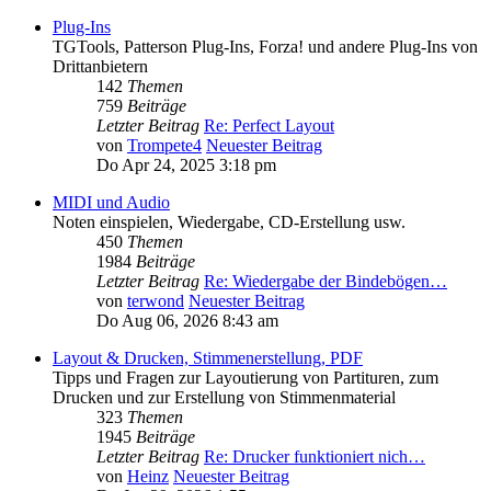
Plug-Ins
TGTools, Patterson Plug-Ins, Forza! und andere Plug-Ins von
Drittanbietern
142
Themen
759
Beiträge
Letzter Beitrag
Re: Perfect Layout
von
Trompete4
Neuester Beitrag
Do Apr 24, 2025 3:18 pm
MIDI und Audio
Noten einspielen, Wiedergabe, CD-Erstellung usw.
450
Themen
1984
Beiträge
Letzter Beitrag
Re: Wiedergabe der Bindebögen…
von
terwond
Neuester Beitrag
Do Aug 06, 2026 8:43 am
Layout & Drucken, Stimmenerstellung, PDF
Tipps und Fragen zur Layoutierung von Partituren, zum
Drucken und zur Erstellung von Stimmenmaterial
323
Themen
1945
Beiträge
Letzter Beitrag
Re: Drucker funktioniert nich…
von
Heinz
Neuester Beitrag