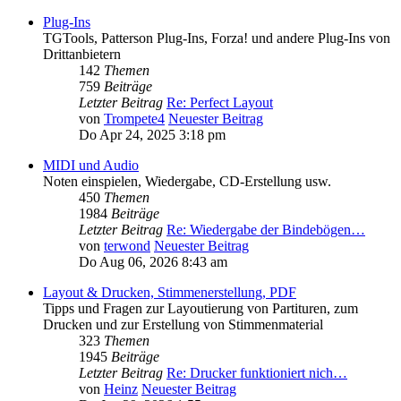
Plug-Ins
TGTools, Patterson Plug-Ins, Forza! und andere Plug-Ins von
Drittanbietern
142
Themen
759
Beiträge
Letzter Beitrag
Re: Perfect Layout
von
Trompete4
Neuester Beitrag
Do Apr 24, 2025 3:18 pm
MIDI und Audio
Noten einspielen, Wiedergabe, CD-Erstellung usw.
450
Themen
1984
Beiträge
Letzter Beitrag
Re: Wiedergabe der Bindebögen…
von
terwond
Neuester Beitrag
Do Aug 06, 2026 8:43 am
Layout & Drucken, Stimmenerstellung, PDF
Tipps und Fragen zur Layoutierung von Partituren, zum
Drucken und zur Erstellung von Stimmenmaterial
323
Themen
1945
Beiträge
Letzter Beitrag
Re: Drucker funktioniert nich…
von
Heinz
Neuester Beitrag