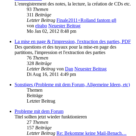
L'enregistrement des notes, la lecture, la création de CDs etc.
93
Themen
311
Beiträge
Letzter Beitrag
Finale2011+Rolland fantom g8
von
elrabo
Neuester Beitrag
Mo Jan 02, 2012 8:48 pm
La mise en page & l'impression, l'extraction des parties, PDF
Des questions et des tuyaux pour la mise-en page des
partitions, l'impression et l'extraction des parties
76
Themen
328
Beiträge
Letzter Beitrag
von
Dan
Neuester Beitrag
Di Aug 16, 2011 4:49 pm
Sonstiges (Probleme mit dem Forum, Allgemeine Ideen, etc)
Themen
Beiträge
Letzter Beitrag
Probleme mit dem Forum
Titel sollten jetzt wieder funktionieren
27
Themen
157
Beiträge
Letzter Beitrag
Re: Bekomme keine Mail-Benach…