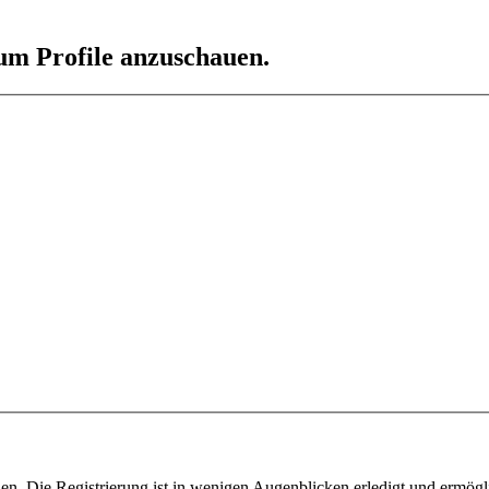
 um Profile anzuschauen.
n. Die Registrierung ist in wenigen Augenblicken erledigt und ermögli