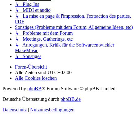
↳ Plug-Ins
↳ MIDI et audio
↳ La mise en page & l'impression, l'extraction des parties,
PDF
Sonstiges (Probleme mit dem Forum, Allgemeine Ideen, etc)
↳ Probleme mit dem Forum
↳ Meetings, Gatherings, etc
↳ Anregungen, Kritik für die Softwareentwickler
MakeMusic
↳ Sonstiges
Foren-Übersicht
Alle Zeiten sind
UTC+02:00
Alle Cookies löschen
Powered by
phpBB
® Forum Software © phpBB Limited
Deutsche Übersetzung durch
phpBB.de
Datenschutz
|
Nutzungsbedingungen