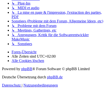
↳ Plug-Ins
↳ MIDI et audio
↳ La mise en page & l'impression, l'extraction des parties,
PDF
Sonstiges (Probleme mit dem Forum, Allgemeine Ideen, etc)
↳ Probleme mit dem Forum
↳ Meetings, Gatherings, etc
↳ Anregungen, Kritik für die Softwareentwickler
MakeMusic
↳ Sonstiges
Foren-Übersicht
Alle Zeiten sind
UTC+02:00
Alle Cookies löschen
Powered by
phpBB
® Forum Software © phpBB Limited
Deutsche Übersetzung durch
phpBB.de
Datenschutz
|
Nutzungsbedingungen