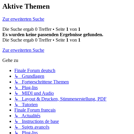
Aktive Themen
Zur erweiterten Suche
Die Suche ergab 0 Treffer • Seite
1
von
1
Es wurden keine passenden Ergebnisse gefunden.
Die Suche ergab 0 Treffer • Seite
1
von
1
Zur erweiterten Suche
Gehe zu
Finale Forum deutsch
↳ Grundlagen
↳ Fortgeschrittene Themen
↳ Plug-Ins
↳ MIDI und Audio
↳ Layout & Drucken, Stimmenerstellung, PDF
↳ Tutorien
Finale Forum français
↳ Actualités
↳ Instructions de base
↳ Sujets avancés
↳ Plug-Ins