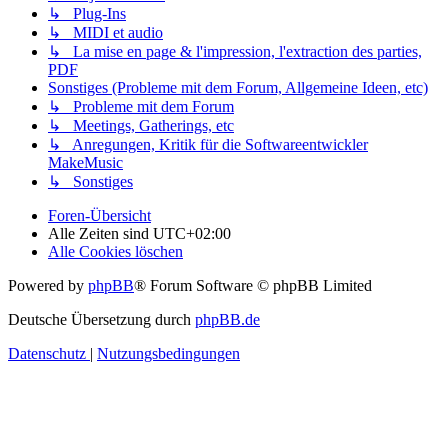
↳ Plug-Ins
↳ MIDI et audio
↳ La mise en page & l'impression, l'extraction des parties,
PDF
Sonstiges (Probleme mit dem Forum, Allgemeine Ideen, etc)
↳ Probleme mit dem Forum
↳ Meetings, Gatherings, etc
↳ Anregungen, Kritik für die Softwareentwickler
MakeMusic
↳ Sonstiges
Foren-Übersicht
Alle Zeiten sind
UTC+02:00
Alle Cookies löschen
Powered by
phpBB
® Forum Software © phpBB Limited
Deutsche Übersetzung durch
phpBB.de
Datenschutz
|
Nutzungsbedingungen