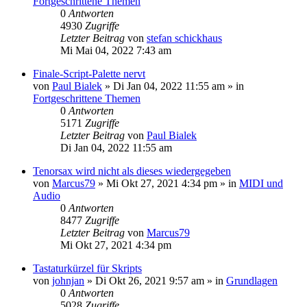
Fortgeschrittene Themen
0
Antworten
4930
Zugriffe
Letzter Beitrag
von
stefan schickhaus
Mi Mai 04, 2022 7:43 am
Finale-Script-Palette nervt
von
Paul Bialek
»
Di Jan 04, 2022 11:55 am
» in
Fortgeschrittene Themen
0
Antworten
5171
Zugriffe
Letzter Beitrag
von
Paul Bialek
Di Jan 04, 2022 11:55 am
Tenorsax wird nicht als dieses wiedergegeben
von
Marcus79
»
Mi Okt 27, 2021 4:34 pm
» in
MIDI und
Audio
0
Antworten
8477
Zugriffe
Letzter Beitrag
von
Marcus79
Mi Okt 27, 2021 4:34 pm
Tastaturkürzel für Skripts
von
johnjan
»
Di Okt 26, 2021 9:57 am
» in
Grundlagen
0
Antworten
5028
Zugriffe