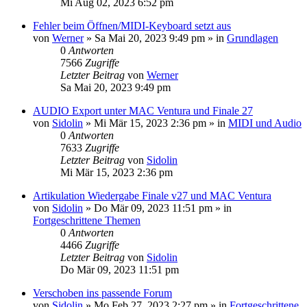
Mi Aug 02, 2023 6:52 pm
Fehler beim Öffnen/MIDI-Keyboard setzt aus
von
Werner
»
Sa Mai 20, 2023 9:49 pm
» in
Grundlagen
0
Antworten
7566
Zugriffe
Letzter Beitrag
von
Werner
Sa Mai 20, 2023 9:49 pm
AUDIO Export unter MAC Ventura und Finale 27
von
Sidolin
»
Mi Mär 15, 2023 2:36 pm
» in
MIDI und Audio
0
Antworten
7633
Zugriffe
Letzter Beitrag
von
Sidolin
Mi Mär 15, 2023 2:36 pm
Artikulation Wiedergabe Finale v27 und MAC Ventura
von
Sidolin
»
Do Mär 09, 2023 11:51 pm
» in
Fortgeschrittene Themen
0
Antworten
4466
Zugriffe
Letzter Beitrag
von
Sidolin
Do Mär 09, 2023 11:51 pm
Verschoben ins passende Forum
von
Sidolin
»
Mo Feb 27, 2023 2:27 pm
» in
Fortgeschrittene