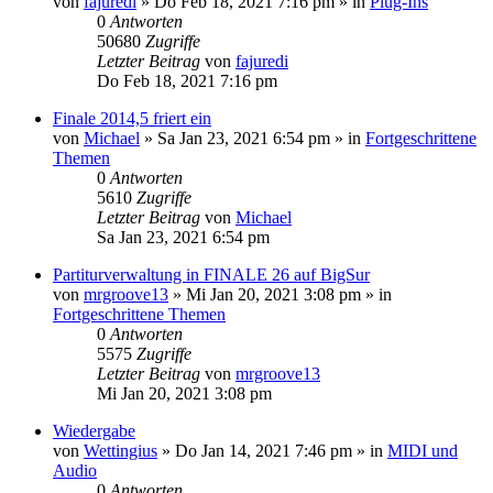
von
fajuredi
»
Do Feb 18, 2021 7:16 pm
» in
Plug-Ins
0
Antworten
50680
Zugriffe
Letzter Beitrag
von
fajuredi
Do Feb 18, 2021 7:16 pm
Finale 2014,5 friert ein
von
Michael
»
Sa Jan 23, 2021 6:54 pm
» in
Fortgeschrittene
Themen
0
Antworten
5610
Zugriffe
Letzter Beitrag
von
Michael
Sa Jan 23, 2021 6:54 pm
Partiturverwaltung in FINALE 26 auf BigSur
von
mrgroove13
»
Mi Jan 20, 2021 3:08 pm
» in
Fortgeschrittene Themen
0
Antworten
5575
Zugriffe
Letzter Beitrag
von
mrgroove13
Mi Jan 20, 2021 3:08 pm
Wiedergabe
von
Wettingius
»
Do Jan 14, 2021 7:46 pm
» in
MIDI und
Audio
0
Antworten