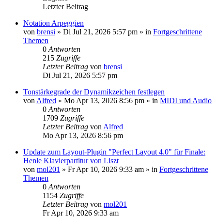
Letzter Beitrag
Notation Arpeggien
von
brensi
»
Di Jul 21, 2026 5:57 pm
» in
Fortgeschrittene
Themen
0
Antworten
215
Zugriffe
Letzter Beitrag
von
brensi
Di Jul 21, 2026 5:57 pm
Tonstärkegrade der Dynamikzeichen festlegen
von
Alfred
»
Mo Apr 13, 2026 8:56 pm
» in
MIDI und Audio
0
Antworten
1709
Zugriffe
Letzter Beitrag
von
Alfred
Mo Apr 13, 2026 8:56 pm
Update zum Layout-Plugin "Perfect Layout 4.0" für Finale:
Henle Klavierpartitur von Liszt
von
mol201
»
Fr Apr 10, 2026 9:33 am
» in
Fortgeschrittene
Themen
0
Antworten
1154
Zugriffe
Letzter Beitrag
von
mol201
Fr Apr 10, 2026 9:33 am