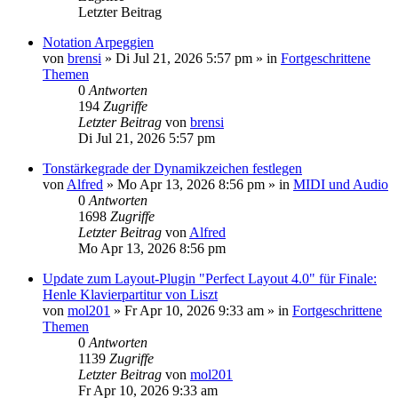
Letzter Beitrag
Notation Arpeggien
von
brensi
»
Di Jul 21, 2026 5:57 pm
» in
Fortgeschrittene
Themen
0
Antworten
194
Zugriffe
Letzter Beitrag
von
brensi
Di Jul 21, 2026 5:57 pm
Tonstärkegrade der Dynamikzeichen festlegen
von
Alfred
»
Mo Apr 13, 2026 8:56 pm
» in
MIDI und Audio
0
Antworten
1698
Zugriffe
Letzter Beitrag
von
Alfred
Mo Apr 13, 2026 8:56 pm
Update zum Layout-Plugin "Perfect Layout 4.0" für Finale:
Henle Klavierpartitur von Liszt
von
mol201
»
Fr Apr 10, 2026 9:33 am
» in
Fortgeschrittene
Themen
0
Antworten
1139
Zugriffe
Letzter Beitrag
von
mol201
Fr Apr 10, 2026 9:33 am