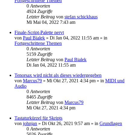
Fortgeschrittene Themen
0
Antworten
4924
Zugriffe
Letzter Beitrag
von
stefan schickhaus
Mi Mai 04, 2022 7:43 am
Finale-Script-Palette nervt
von
Paul Bialek
»
Di Jan 04, 2022 11:55 am
» in
Fortgeschrittene Themen
0
Antworten
5159
Zugriffe
Letzter Beitrag
von
Paul Bialek
Di Jan 04, 2022 11:55 am
Tenorsax wird nicht als dieses wiedergegeben
von
Marcus79
»
Mi Okt 27, 2021 4:34 pm
» in
MIDI und
Audio
0
Antworten
8465
Zugriffe
Letzter Beitrag
von
Marcus79
Mi Okt 27, 2021 4:34 pm
Tastaturkürzel für Skripts
von
johnjan
»
Di Okt 26, 2021 9:57 am
» in
Grundlagen
0
Antworten
5026
Zugriffe