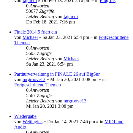
von
fajuredi
»
Do Feb 18, 2021 7:16 pm
» in
Plug-Ins
0
Antworten
50677
Zugriffe
Letzter Beitrag
von
fajuredi
Do Feb 18, 2021 7:16 pm
Finale 2014,5 friert ein
von
Michael
»
Sa Jan 23, 2021 6:54 pm
» in
Fortgeschrittene
Themen
0
Antworten
5603
Zugriffe
Letzter Beitrag
von
Michael
Sa Jan 23, 2021 6:54 pm
Partiturverwaltung in FINALE 26 auf BigSur
von
mrgroove13
»
Mi Jan 20, 2021 3:08 pm
» in
Fortgeschrittene Themen
0
Antworten
5567
Zugriffe
Letzter Beitrag
von
mrgroove13
Mi Jan 20, 2021 3:08 pm
Wiedergabe
von
Wettingius
»
Do Jan 14, 2021 7:46 pm
» in
MIDI und
Audio
0
Antworten