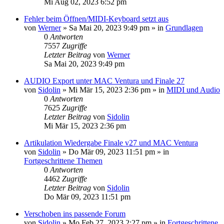
Mi Aug 02, 2023 6:52 pm
Fehler beim Öffnen/MIDI-Keyboard setzt aus
von
Werner
»
Sa Mai 20, 2023 9:49 pm
» in
Grundlagen
0
Antworten
7557
Zugriffe
Letzter Beitrag
von
Werner
Sa Mai 20, 2023 9:49 pm
AUDIO Export unter MAC Ventura und Finale 27
von
Sidolin
»
Mi Mär 15, 2023 2:36 pm
» in
MIDI und Audio
0
Antworten
7625
Zugriffe
Letzter Beitrag
von
Sidolin
Mi Mär 15, 2023 2:36 pm
Artikulation Wiedergabe Finale v27 und MAC Ventura
von
Sidolin
»
Do Mär 09, 2023 11:51 pm
» in
Fortgeschrittene Themen
0
Antworten
4462
Zugriffe
Letzter Beitrag
von
Sidolin
Do Mär 09, 2023 11:51 pm
Verschoben ins passende Forum
von
Sidolin
»
Mo Feb 27, 2023 2:27 pm
» in
Fortgeschrittene