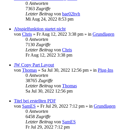
0
Antworten
7363
Zugriffe
Letzter Beitrag
von
bae02hvh
Mi Aug 24, 2022 8:53 pm
Abspielfunktion startet nicht
von
Chris
»
Fr Aug 12, 2022 3:38 pm
» in
Grundlagen
0
Antworten
7130
Zugriffe
Letzter Beitrag
von
Chris
Fr Aug 12, 2022 3:38 pm
JW Copy Part Layout
von
Thomas
»
Sa Jul 30, 2022 12:56 pm
» in
Plug-Ins
0
Antworten
38765
Zugriffe
Letzter Beitrag
von
Thomas
Sa Jul 30, 2022 12:56 pm
Titel bei erstellten PDF
von
SamES
»
Fr Jul 29, 2022 7:12 pm
» in
Grundlagen
0
Antworten
6458
Zugriffe
Letzter Beitrag
von
SamES
Fr Jul 29, 2022 7:12 pm