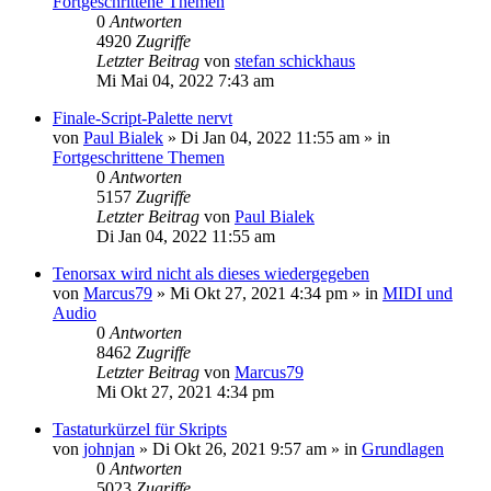
Fortgeschrittene Themen
0
Antworten
4920
Zugriffe
Letzter Beitrag
von
stefan schickhaus
Mi Mai 04, 2022 7:43 am
Finale-Script-Palette nervt
von
Paul Bialek
»
Di Jan 04, 2022 11:55 am
» in
Fortgeschrittene Themen
0
Antworten
5157
Zugriffe
Letzter Beitrag
von
Paul Bialek
Di Jan 04, 2022 11:55 am
Tenorsax wird nicht als dieses wiedergegeben
von
Marcus79
»
Mi Okt 27, 2021 4:34 pm
» in
MIDI und
Audio
0
Antworten
8462
Zugriffe
Letzter Beitrag
von
Marcus79
Mi Okt 27, 2021 4:34 pm
Tastaturkürzel für Skripts
von
johnjan
»
Di Okt 26, 2021 9:57 am
» in
Grundlagen
0
Antworten
5023
Zugriffe