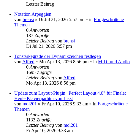
Letzter Beitrag
Notation Arpeggien
von
brensi
»
Di Jul 21, 2026 5:57 pm
» in
Fortgeschrittene
Themen
0
Antworten
187
Zugriffe
Letzter Beitrag
von
brensi
Di Jul 21, 2026 5:57 pm
Tonstärkegrade der Dynamikzeichen festlegen
von
Alfred
»
Mo Apr 13, 2026 8:56 pm
» in
MIDI und Audio
0
Antworten
1695
Zugriffe
Letzter Beitrag
von
Alfred
Mo Apr 13, 2026 8:56 pm
Update zum Layout-Plugin "Perfect Layout 4.0" für Finale:
Henle Klavierpartitur von Liszt
von
mol201
»
Fr Apr 10, 2026 9:33 am
» in
Fortgeschrittene
Themen
0
Antworten
1133
Zugriffe
Letzter Beitrag
von
mol201
Fr Apr 10, 2026 9:33 am