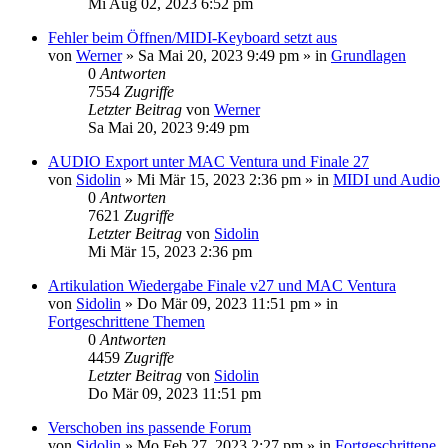
Mi Aug 02, 2023 6:52 pm
Fehler beim Öffnen/MIDI-Keyboard setzt aus
von
Werner
»
Sa Mai 20, 2023 9:49 pm
» in
Grundlagen
0
Antworten
7554
Zugriffe
Letzter Beitrag
von
Werner
Sa Mai 20, 2023 9:49 pm
AUDIO Export unter MAC Ventura und Finale 27
von
Sidolin
»
Mi Mär 15, 2023 2:36 pm
» in
MIDI und Audio
0
Antworten
7621
Zugriffe
Letzter Beitrag
von
Sidolin
Mi Mär 15, 2023 2:36 pm
Artikulation Wiedergabe Finale v27 und MAC Ventura
von
Sidolin
»
Do Mär 09, 2023 11:51 pm
» in
Fortgeschrittene Themen
0
Antworten
4459
Zugriffe
Letzter Beitrag
von
Sidolin
Do Mär 09, 2023 11:51 pm
Verschoben ins passende Forum
von
Sidolin
»
Mo Feb 27, 2023 2:27 pm
» in
Fortgeschrittene