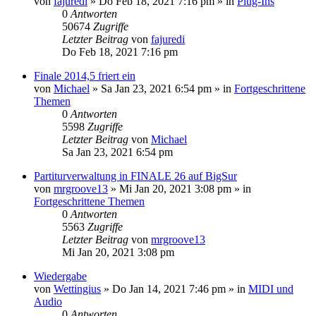
von
fajuredi
»
Do Feb 18, 2021 7:16 pm
» in
Plug-Ins
0
Antworten
50674
Zugriffe
Letzter Beitrag
von
fajuredi
Do Feb 18, 2021 7:16 pm
Finale 2014,5 friert ein
von
Michael
»
Sa Jan 23, 2021 6:54 pm
» in
Fortgeschrittene
Themen
0
Antworten
5598
Zugriffe
Letzter Beitrag
von
Michael
Sa Jan 23, 2021 6:54 pm
Partiturverwaltung in FINALE 26 auf BigSur
von
mrgroove13
»
Mi Jan 20, 2021 3:08 pm
» in
Fortgeschrittene Themen
0
Antworten
5563
Zugriffe
Letzter Beitrag
von
mrgroove13
Mi Jan 20, 2021 3:08 pm
Wiedergabe
von
Wettingius
»
Do Jan 14, 2021 7:46 pm
» in
MIDI und
Audio
0
Antworten