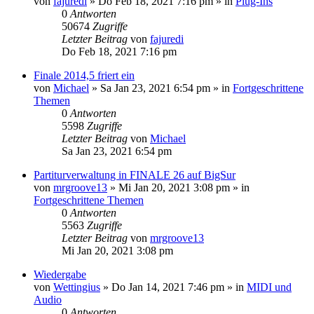
von
fajuredi
»
Do Feb 18, 2021 7:16 pm
» in
Plug-Ins
0
Antworten
50674
Zugriffe
Letzter Beitrag
von
fajuredi
Do Feb 18, 2021 7:16 pm
Finale 2014,5 friert ein
von
Michael
»
Sa Jan 23, 2021 6:54 pm
» in
Fortgeschrittene
Themen
0
Antworten
5598
Zugriffe
Letzter Beitrag
von
Michael
Sa Jan 23, 2021 6:54 pm
Partiturverwaltung in FINALE 26 auf BigSur
von
mrgroove13
»
Mi Jan 20, 2021 3:08 pm
» in
Fortgeschrittene Themen
0
Antworten
5563
Zugriffe
Letzter Beitrag
von
mrgroove13
Mi Jan 20, 2021 3:08 pm
Wiedergabe
von
Wettingius
»
Do Jan 14, 2021 7:46 pm
» in
MIDI und
Audio
0
Antworten