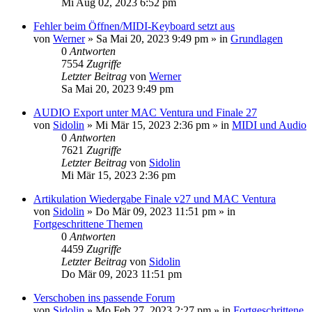
Mi Aug 02, 2023 6:52 pm
Fehler beim Öffnen/MIDI-Keyboard setzt aus
von
Werner
»
Sa Mai 20, 2023 9:49 pm
» in
Grundlagen
0
Antworten
7554
Zugriffe
Letzter Beitrag
von
Werner
Sa Mai 20, 2023 9:49 pm
AUDIO Export unter MAC Ventura und Finale 27
von
Sidolin
»
Mi Mär 15, 2023 2:36 pm
» in
MIDI und Audio
0
Antworten
7621
Zugriffe
Letzter Beitrag
von
Sidolin
Mi Mär 15, 2023 2:36 pm
Artikulation Wiedergabe Finale v27 und MAC Ventura
von
Sidolin
»
Do Mär 09, 2023 11:51 pm
» in
Fortgeschrittene Themen
0
Antworten
4459
Zugriffe
Letzter Beitrag
von
Sidolin
Do Mär 09, 2023 11:51 pm
Verschoben ins passende Forum
von
Sidolin
»
Mo Feb 27, 2023 2:27 pm
» in
Fortgeschrittene