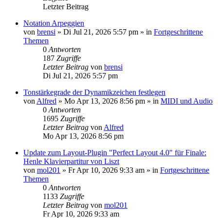
Letzter Beitrag
Notation Arpeggien
von
brensi
»
Di Jul 21, 2026 5:57 pm
» in
Fortgeschrittene
Themen
0
Antworten
187
Zugriffe
Letzter Beitrag
von
brensi
Di Jul 21, 2026 5:57 pm
Tonstärkegrade der Dynamikzeichen festlegen
von
Alfred
»
Mo Apr 13, 2026 8:56 pm
» in
MIDI und Audio
0
Antworten
1695
Zugriffe
Letzter Beitrag
von
Alfred
Mo Apr 13, 2026 8:56 pm
Update zum Layout-Plugin "Perfect Layout 4.0" für Finale:
Henle Klavierpartitur von Liszt
von
mol201
»
Fr Apr 10, 2026 9:33 am
» in
Fortgeschrittene
Themen
0
Antworten
1133
Zugriffe
Letzter Beitrag
von
mol201
Fr Apr 10, 2026 9:33 am