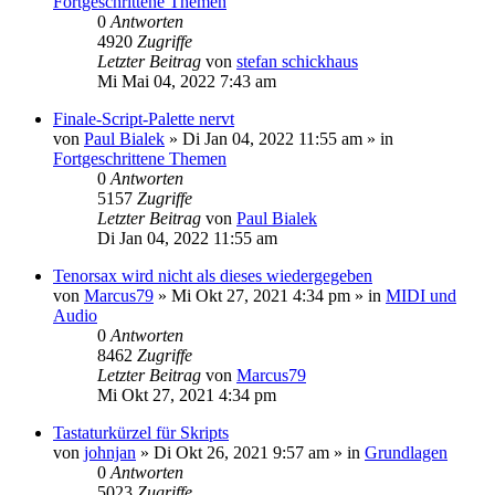
Fortgeschrittene Themen
0
Antworten
4920
Zugriffe
Letzter Beitrag
von
stefan schickhaus
Mi Mai 04, 2022 7:43 am
Finale-Script-Palette nervt
von
Paul Bialek
»
Di Jan 04, 2022 11:55 am
» in
Fortgeschrittene Themen
0
Antworten
5157
Zugriffe
Letzter Beitrag
von
Paul Bialek
Di Jan 04, 2022 11:55 am
Tenorsax wird nicht als dieses wiedergegeben
von
Marcus79
»
Mi Okt 27, 2021 4:34 pm
» in
MIDI und
Audio
0
Antworten
8462
Zugriffe
Letzter Beitrag
von
Marcus79
Mi Okt 27, 2021 4:34 pm
Tastaturkürzel für Skripts
von
johnjan
»
Di Okt 26, 2021 9:57 am
» in
Grundlagen
0
Antworten
5023
Zugriffe