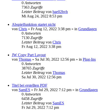
0
Antworten
7363
Zugriffe
Letzter Beitrag
von
bae02hvh
Mi Aug 24, 2022 8:53 pm
Abspielfunktion startet nicht
von
Chris
»
Fr Aug 12, 2022 3:38 pm
» in
Grundlagen
0
Antworten
7130
Zugriffe
Letzter Beitrag
von
Chris
Fr Aug 12, 2022 3:38 pm
JW Copy Part Layout
von
Thomas
»
Sa Jul 30, 2022 12:56 pm
» in
Plug-Ins
0
Antworten
38765
Zugriffe
Letzter Beitrag
von
Thomas
Sa Jul 30, 2022 12:56 pm
Titel bei erstellten PDF
von
SamES
»
Fr Jul 29, 2022 7:12 pm
» in
Grundlagen
0
Antworten
6458
Zugriffe
Letzter Beitrag
von
SamES
Fr Jul 29, 2022 7:12 pm