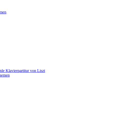
emen
le Klavierpartitur von Liszt
Themen