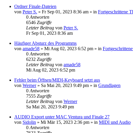
Ordner Finale-Dateien
von
Peter S.
»
Fr Sep 01, 2023 8:36 am
» in
Fortgeschrittene 
0
Antworten
6546
Zugriffe
Letzter Beitrag
von
Peter S.
Fr Sep 01, 2023 8:36 am
Häufiger Absturz des Programms
von
amade58
»
Mi Aug 02, 2023 6:52 pm
» in
Fortgeschritte
0
Antworten
6232
Zugriffe
Letzter Beitrag
von
amade58
Mi Aug 02, 2023 6:52 pm
Fehler beim Öffnen/MIDI-Keyboard setzt aus
von
Werner
»
Sa Mai 20, 2023 9:49 pm
» in
Grundlagen
0
Antworten
7555
Zugriffe
Letzter Beitrag
von
Werner
Sa Mai 20, 2023 9:49 pm
AUDIO Export unter MAC Ventura und Finale 27
von
Sidolin
»
Mi Mär 15, 2023 2:36 pm
» in
MIDI und Audio
0
Antworten
7623
Zugriffe