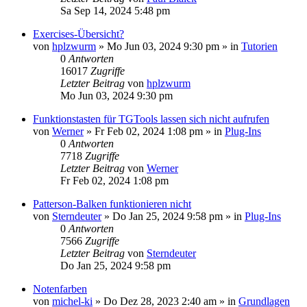
Sa Sep 14, 2024 5:48 pm
Exercises-Übersicht?
von
hplzwurm
»
Mo Jun 03, 2024 9:30 pm
» in
Tutorien
0
Antworten
16017
Zugriffe
Letzter Beitrag
von
hplzwurm
Mo Jun 03, 2024 9:30 pm
Funktionstasten für TGTools lassen sich nicht aufrufen
von
Werner
»
Fr Feb 02, 2024 1:08 pm
» in
Plug-Ins
0
Antworten
7718
Zugriffe
Letzter Beitrag
von
Werner
Fr Feb 02, 2024 1:08 pm
Patterson-Balken funktionieren nicht
von
Sterndeuter
»
Do Jan 25, 2024 9:58 pm
» in
Plug-Ins
0
Antworten
7566
Zugriffe
Letzter Beitrag
von
Sterndeuter
Do Jan 25, 2024 9:58 pm
Notenfarben
von
michel-ki
»
Do Dez 28, 2023 2:40 am
» in
Grundlagen