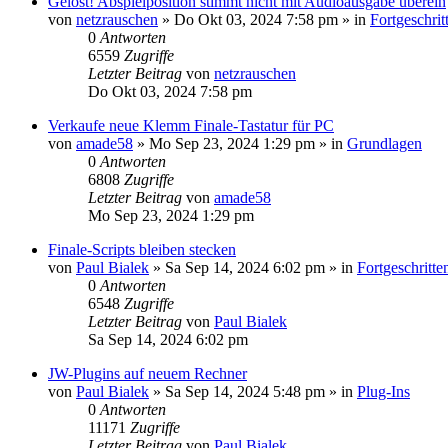
Gelöst! Abspielposition stimmt nicht mit Audioausgabe überein
von
netzrauschen
»
Do Okt 03, 2024 7:58 pm
» in
Fortgeschri
0
Antworten
6559
Zugriffe
Letzter Beitrag
von
netzrauschen
Do Okt 03, 2024 7:58 pm
Verkaufe neue Klemm Finale-Tastatur für PC
von
amade58
»
Mo Sep 23, 2024 1:29 pm
» in
Grundlagen
0
Antworten
6808
Zugriffe
Letzter Beitrag
von
amade58
Mo Sep 23, 2024 1:29 pm
Finale-Scripts bleiben stecken
von
Paul Bialek
»
Sa Sep 14, 2024 6:02 pm
» in
Fortgeschritt
0
Antworten
6548
Zugriffe
Letzter Beitrag
von
Paul Bialek
Sa Sep 14, 2024 6:02 pm
JW-Plugins auf neuem Rechner
von
Paul Bialek
»
Sa Sep 14, 2024 5:48 pm
» in
Plug-Ins
0
Antworten
11171
Zugriffe
Letzter Beitrag
von
Paul Bialek