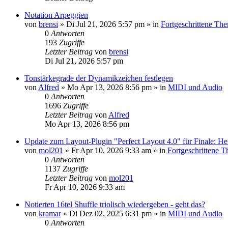
Notation Arpeggien
von
brensi
»
Di Jul 21, 2026 5:57 pm
» in
Fortgeschrittene Th
0
Antworten
193
Zugriffe
Letzter Beitrag
von
brensi
Di Jul 21, 2026 5:57 pm
Tonstärkegrade der Dynamikzeichen festlegen
von
Alfred
»
Mo Apr 13, 2026 8:56 pm
» in
MIDI und Audio
0
Antworten
1696
Zugriffe
Letzter Beitrag
von
Alfred
Mo Apr 13, 2026 8:56 pm
Update zum Layout-Plugin "Perfect Layout 4.0" für Finale: Hen
von
mol201
»
Fr Apr 10, 2026 9:33 am
» in
Fortgeschrittene 
0
Antworten
1137
Zugriffe
Letzter Beitrag
von
mol201
Fr Apr 10, 2026 9:33 am
Notierten 16tel Shuffle triolisch wiedergeben - geht das?
von
kramar
»
Di Dez 02, 2025 6:31 pm
» in
MIDI und Audio
0
Antworten