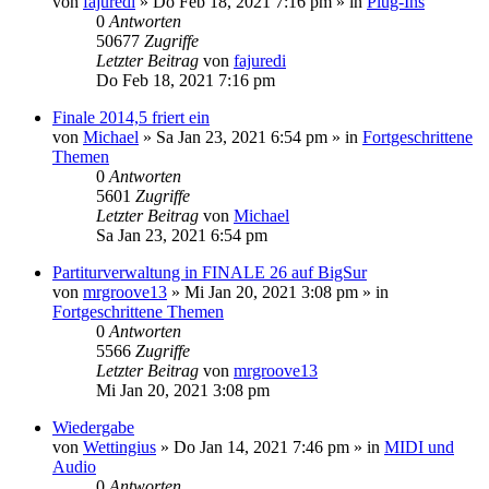
von
fajuredi
»
Do Feb 18, 2021 7:16 pm
» in
Plug-Ins
0
Antworten
50677
Zugriffe
Letzter Beitrag
von
fajuredi
Do Feb 18, 2021 7:16 pm
Finale 2014,5 friert ein
von
Michael
»
Sa Jan 23, 2021 6:54 pm
» in
Fortgeschrittene
Themen
0
Antworten
5601
Zugriffe
Letzter Beitrag
von
Michael
Sa Jan 23, 2021 6:54 pm
Partiturverwaltung in FINALE 26 auf BigSur
von
mrgroove13
»
Mi Jan 20, 2021 3:08 pm
» in
Fortgeschrittene Themen
0
Antworten
5566
Zugriffe
Letzter Beitrag
von
mrgroove13
Mi Jan 20, 2021 3:08 pm
Wiedergabe
von
Wettingius
»
Do Jan 14, 2021 7:46 pm
» in
MIDI und
Audio
0
Antworten