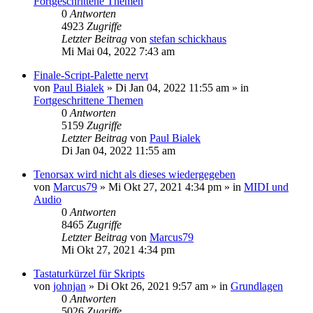
Fortgeschrittene Themen
0
Antworten
4923
Zugriffe
Letzter Beitrag
von
stefan schickhaus
Mi Mai 04, 2022 7:43 am
Finale-Script-Palette nervt
von
Paul Bialek
»
Di Jan 04, 2022 11:55 am
» in
Fortgeschrittene Themen
0
Antworten
5159
Zugriffe
Letzter Beitrag
von
Paul Bialek
Di Jan 04, 2022 11:55 am
Tenorsax wird nicht als dieses wiedergegeben
von
Marcus79
»
Mi Okt 27, 2021 4:34 pm
» in
MIDI und
Audio
0
Antworten
8465
Zugriffe
Letzter Beitrag
von
Marcus79
Mi Okt 27, 2021 4:34 pm
Tastaturkürzel für Skripts
von
johnjan
»
Di Okt 26, 2021 9:57 am
» in
Grundlagen
0
Antworten
5026
Zugriffe