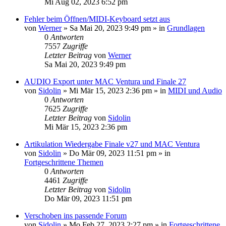
Mi Aug 02, 2023 6:52 pm
Fehler beim Öffnen/MIDI-Keyboard setzt aus
von
Werner
»
Sa Mai 20, 2023 9:49 pm
» in
Grundlagen
0
Antworten
7557
Zugriffe
Letzter Beitrag
von
Werner
Sa Mai 20, 2023 9:49 pm
AUDIO Export unter MAC Ventura und Finale 27
von
Sidolin
»
Mi Mär 15, 2023 2:36 pm
» in
MIDI und Audio
0
Antworten
7625
Zugriffe
Letzter Beitrag
von
Sidolin
Mi Mär 15, 2023 2:36 pm
Artikulation Wiedergabe Finale v27 und MAC Ventura
von
Sidolin
»
Do Mär 09, 2023 11:51 pm
» in
Fortgeschrittene Themen
0
Antworten
4461
Zugriffe
Letzter Beitrag
von
Sidolin
Do Mär 09, 2023 11:51 pm
Verschoben ins passende Forum
von
Sidolin
»
Mo Feb 27, 2023 2:27 pm
» in
Fortgeschrittene