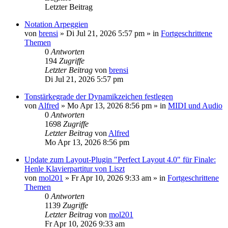
Letzter Beitrag
Notation Arpeggien
von
brensi
»
Di Jul 21, 2026 5:57 pm
» in
Fortgeschrittene
Themen
0
Antworten
194
Zugriffe
Letzter Beitrag
von
brensi
Di Jul 21, 2026 5:57 pm
Tonstärkegrade der Dynamikzeichen festlegen
von
Alfred
»
Mo Apr 13, 2026 8:56 pm
» in
MIDI und Audio
0
Antworten
1698
Zugriffe
Letzter Beitrag
von
Alfred
Mo Apr 13, 2026 8:56 pm
Update zum Layout-Plugin "Perfect Layout 4.0" für Finale:
Henle Klavierpartitur von Liszt
von
mol201
»
Fr Apr 10, 2026 9:33 am
» in
Fortgeschrittene
Themen
0
Antworten
1139
Zugriffe
Letzter Beitrag
von
mol201
Fr Apr 10, 2026 9:33 am