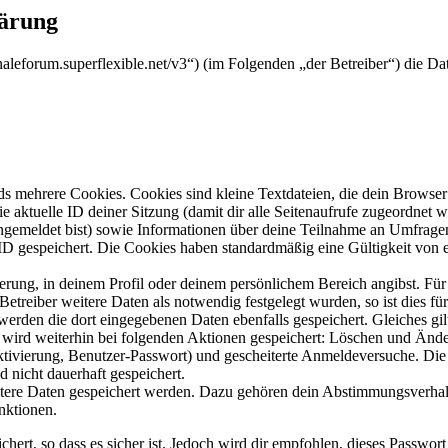
lärung
finaleforum.superflexible.net/v3“) (im Folgenden „der Betreiber“) die
s mehrere Cookies. Cookies sind kleine Textdateien, die dein Browser 
ie aktuelle ID deiner Sitzung (damit dir alle Seitenaufrufe zugeordnet
angemeldet bist) sowie Informationen über deine Teilnahme an Umfragen
ID gespeichert. Die Cookies haben standardmäßig eine Gültigkeit von e
ierung, in deinem Profil oder deinem persönlichem Bereich angibst. Für
reiber weitere Daten als notwendig festgelegt wurden, so ist dies für 
 werden die dort eingegebenen Daten ebenfalls gespeichert. Gleiches gi
e wird weiterhin bei folgenden Aktionen gespeichert: Löschen und Änd
ktivierung, Benutzer-Passwort) und gescheiterte Anmeldeversuche. D
d nicht dauerhaft gespeichert.
eitere Daten gespeichert werden. Dazu gehören dein Abstimmungsverhal
nktionen.
ert, so dass es sicher ist. Jedoch wird dir empfohlen, dieses Passwor