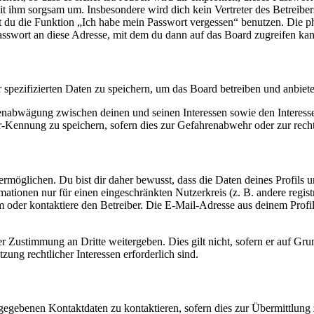
it ihm sorgsam um. Insbesondere wird dich kein Vertreter des Betreibe
nst du die Funktion „Ich habe mein Passwort vergessen“ benutzen. Di
asswort an diese Adresse, mit dem du dann auf das Board zugreifen kan
r spezifizierten Daten zu speichern, um das Board betreiben und anbiet
ssenabwägung zwischen deinen und seinen Interessen sowie den Interes
-Kennung zu speichern, sofern dies zur Gefahrenabwehr oder zur recht
möglichen. Du bist dir daher bewusst, dass die Daten deines Profils und
mationen nur für einen eingeschränkten Nutzerkreis (z. B. andere regist
oder kontaktiere den Betreiber. Die E-Mail-Adresse aus deinem Profil 
r Zustimmung an Dritte weitergeben. Dies gilt nicht, sofern er auf Gr
zung rechtlicher Interessen erforderlich sind.
ngegebenen Kontaktdaten zu kontaktieren, sofern dies zur Übermittlung z