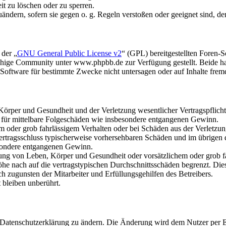
it zu löschen oder zu sperren.
uändern, sofern sie gegen o. g. Regeln verstoßen oder geeignet sind, 
 der „
GNU General Public License v2
“ (GPL) bereitgestellten Foren
hige Community unter www.phpbb.de zur Verfügung gestellt. Beide hab
oftware für bestimmte Zwecke nicht untersagen oder auf Inhalte frem
rper und Gesundheit und der Verletzung wesentlicher Vertragspflichten
ch für mittelbare Folgeschäden wie insbesondere entgangenen Gewinn.
em oder grob fahrlässigem Verhalten oder bei Schäden aus der Verletz
i Vertragsschluss typischerweise vorhersehbaren Schäden und im übrigen
besondere entgangenen Gewinn.
ng von Leben, Körper und Gesundheit oder vorsätzlichem oder grob fah
e nach auf die vertragstypischen Durchschnittsschäden begrenzt. Dies
h zugunsten der Mitarbeiter und Erfüllungsgehilfen des Betreibers.
bleiben unberührt.
e Datenschutzerklärung zu ändern. Die Änderung wird dem Nutzer per E-