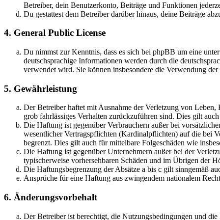
Betreiber, dein Benutzerkonto, Beiträge und Funktionen jederze
Du gestattest dem Betreiber darüber hinaus, deine Beiträge abz
4. General Public License
Du nimmst zur Kenntnis, dass es sich bei phpBB um eine unter
deutschsprachige Informationen werden durch die deutschsprac
verwendet wird. Sie können insbesondere die Verwendung der S
5. Gewährleistung
Der Betreiber haftet mit Ausnahme der Verletzung von Leben, Kö
grob fahrlässiges Verhalten zurückzuführen sind. Dies gilt au
Die Haftung ist gegenüber Verbrauchern außer bei vorsätzlich
wesentlicher Vertragspflichten (Kardinalpflichten) auf die be
begrenzt. Dies gilt auch für mittelbare Folgeschäden wie ins
Die Haftung ist gegenüber Unternehmern außer bei der Verletzu
typischerweise vorhersehbaren Schäden und im Übrigen der Höh
Die Haftungsbegrenzung der Absätze a bis c gilt sinngemäß auc
Ansprüche für eine Haftung aus zwingendem nationalem Recht 
6. Änderungsvorbehalt
Der Betreiber ist berechtigt, die Nutzungsbedingungen und di