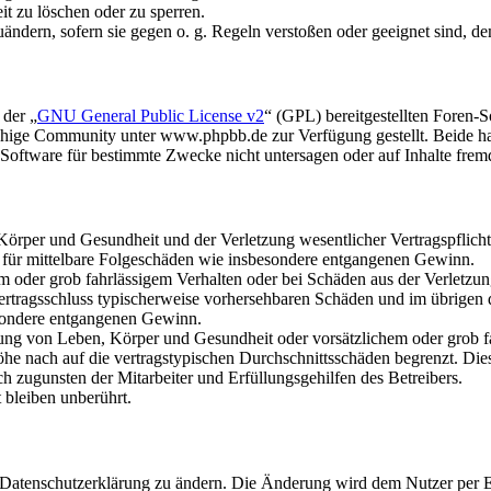
it zu löschen oder zu sperren.
uändern, sofern sie gegen o. g. Regeln verstoßen oder geeignet sind, 
 der „
GNU General Public License v2
“ (GPL) bereitgestellten Foren
hige Community unter www.phpbb.de zur Verfügung gestellt. Beide hab
oftware für bestimmte Zwecke nicht untersagen oder auf Inhalte frem
rper und Gesundheit und der Verletzung wesentlicher Vertragspflichten
ch für mittelbare Folgeschäden wie insbesondere entgangenen Gewinn.
em oder grob fahrlässigem Verhalten oder bei Schäden aus der Verletz
i Vertragsschluss typischerweise vorhersehbaren Schäden und im übrigen
besondere entgangenen Gewinn.
ng von Leben, Körper und Gesundheit oder vorsätzlichem oder grob fah
e nach auf die vertragstypischen Durchschnittsschäden begrenzt. Dies
h zugunsten der Mitarbeiter und Erfüllungsgehilfen des Betreibers.
bleiben unberührt.
e Datenschutzerklärung zu ändern. Die Änderung wird dem Nutzer per E-