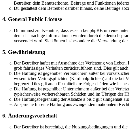
Betreiber, dein Benutzerkonto, Beiträge und Funktionen jederze
Du gestattest dem Betreiber darüber hinaus, deine Beiträge abz
4. General Public License
Du nimmst zur Kenntnis, dass es sich bei phpBB um eine unter
deutschsprachige Informationen werden durch die deutschsprac
verwendet wird. Sie können insbesondere die Verwendung der S
5. Gewährleistung
Der Betreiber haftet mit Ausnahme der Verletzung von Leben, Kö
grob fahrlässiges Verhalten zurückzuführen sind. Dies gilt au
Die Haftung ist gegenüber Verbrauchern außer bei vorsätzlich
wesentlicher Vertragspflichten (Kardinalpflichten) auf die be
begrenzt. Dies gilt auch für mittelbare Folgeschäden wie ins
Die Haftung ist gegenüber Unternehmern außer bei der Verletzu
typischerweise vorhersehbaren Schäden und im Übrigen der Höh
Die Haftungsbegrenzung der Absätze a bis c gilt sinngemäß auc
Ansprüche für eine Haftung aus zwingendem nationalem Recht 
6. Änderungsvorbehalt
Der Betreiber ist berechtigt, die Nutzungsbedingungen und di