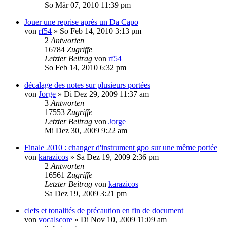
So Mär 07, 2010 11:39 pm
Jouer une reprise après un Da Capo
von
rf54
»
So Feb 14, 2010 3:13 pm
2
Antworten
16784
Zugriffe
Letzter Beitrag
von
rf54
So Feb 14, 2010 6:32 pm
décalage des notes sur plusieurs portées
von
Jorge
»
Di Dez 29, 2009 11:37 am
3
Antworten
17553
Zugriffe
Letzter Beitrag
von
Jorge
Mi Dez 30, 2009 9:22 am
Finale 2010 : changer d'instrument gpo sur une même portée
von
karazicos
»
Sa Dez 19, 2009 2:36 pm
2
Antworten
16561
Zugriffe
Letzter Beitrag
von
karazicos
Sa Dez 19, 2009 3:21 pm
clefs et tonalités de précaution en fin de document
von
vocalscore
»
Di Nov 10, 2009 11:09 am