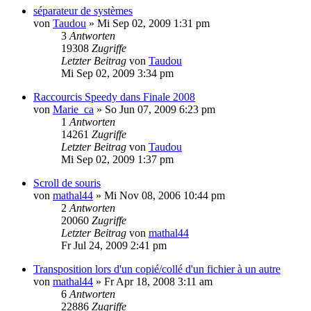
séparateur de systèmes
von
Taudou
»
Mi Sep 02, 2009 1:31 pm
3
Antworten
19308
Zugriffe
Letzter Beitrag
von
Taudou
Mi Sep 02, 2009 3:34 pm
Raccourcis Speedy dans Finale 2008
von
Marie_ca
»
So Jun 07, 2009 6:23 pm
1
Antworten
14261
Zugriffe
Letzter Beitrag
von
Taudou
Mi Sep 02, 2009 1:37 pm
Scroll de souris
von
mathal44
»
Mi Nov 08, 2006 10:44 pm
2
Antworten
20060
Zugriffe
Letzter Beitrag
von
mathal44
Fr Jul 24, 2009 2:41 pm
Transposition lors d'un copié/collé d'un fichier à un autre
von
mathal44
»
Fr Apr 18, 2008 3:11 am
6
Antworten
22886
Zugriffe