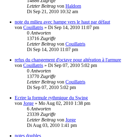
14886
Zugriffe
Letzter Beitrag
von
Haldom
Di Sep 21, 2010 10:32 am
note du milieu avec hampe vers le haut par défaut
von
Couillatris
»
Di Sep 14, 2010 11:07 pm
0
Antworten
13716
Zugriffe
Letzter Beitrag
von
Couillatris
Di Sep 14, 2010 11:07 pm
refus du changement d'octave pour altération à l'armure
von
Couillatris
»
Di Sep 07, 2010 5:02 pm
0
Antworten
13770
Zugriffe
Letzter Beitrag
von
Couillatris
Di Sep 07, 2010 5:02 pm
Ecrire la formule rythmique du Swing
von
Jorge
»
Mo Aug 02, 2010 1:38 pm
6
Antworten
23339
Zugriffe
Letzter Beitrag
von
Jorge
Di Aug 03, 2010 1:41 pm
notes doubles