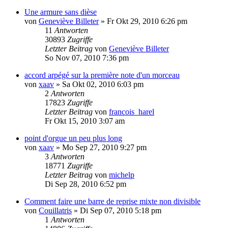
Une armure sans dièse
von
Geneviève Billeter
»
Fr Okt 29, 2010 6:26 pm
11
Antworten
30893
Zugriffe
Letzter Beitrag
von
Geneviève Billeter
So Nov 07, 2010 7:36 pm
accord arpégé sur la première note d'un morceau
von
xaav
»
Sa Okt 02, 2010 6:03 pm
2
Antworten
17823
Zugriffe
Letzter Beitrag
von
francois_harel
Fr Okt 15, 2010 3:07 am
point d'orgue un peu plus long
von
xaav
»
Mo Sep 27, 2010 9:27 pm
3
Antworten
18771
Zugriffe
Letzter Beitrag
von
michelp
Di Sep 28, 2010 6:52 pm
Comment faire une barre de reprise mixte non divisible
von
Couillatris
»
Di Sep 07, 2010 5:18 pm
1
Antworten