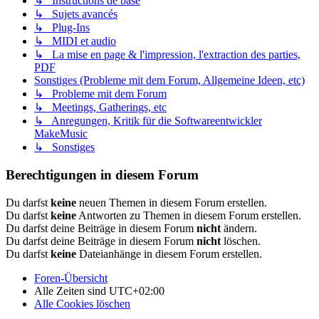
↳ Instructions de base
↳ Sujets avancés
↳ Plug-Ins
↳ MIDI et audio
↳ La mise en page & l'impression, l'extraction des parties,
PDF
Sonstiges (Probleme mit dem Forum, Allgemeine Ideen, etc)
↳ Probleme mit dem Forum
↳ Meetings, Gatherings, etc
↳ Anregungen, Kritik für die Softwareentwickler
MakeMusic
↳ Sonstiges
Berechtigungen in diesem Forum
Du darfst
keine
neuen Themen in diesem Forum erstellen.
Du darfst
keine
Antworten zu Themen in diesem Forum erstellen.
Du darfst deine Beiträge in diesem Forum
nicht
ändern.
Du darfst deine Beiträge in diesem Forum
nicht
löschen.
Du darfst
keine
Dateianhänge in diesem Forum erstellen.
Foren-Übersicht
Alle Zeiten sind
UTC+02:00
Alle Cookies löschen