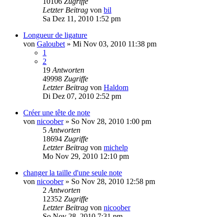
10106
Zugriffe
Letzter Beitrag
von
bil
Sa Dez 11, 2010 1:52 pm
Longueur de ligature
von
Galoubet
»
Mi Nov 03, 2010 11:38 pm
1
2
19
Antworten
49998
Zugriffe
Letzter Beitrag
von
Haldom
Di Dez 07, 2010 2:52 pm
Créer une tête de note
von
nicoober
»
So Nov 28, 2010 1:00 pm
5
Antworten
18694
Zugriffe
Letzter Beitrag
von
michelp
Mo Nov 29, 2010 12:10 pm
changer la taille d'une seule note
von
nicoober
»
So Nov 28, 2010 12:58 pm
2
Antworten
12352
Zugriffe
Letzter Beitrag
von
nicoober
So Nov 28, 2010 7:31 pm