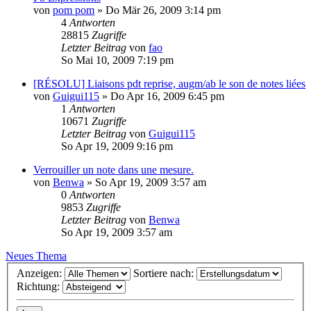
von
pom pom
»
Do Mär 26, 2009 3:14 pm
4
Antworten
28815
Zugriffe
Letzter Beitrag
von
fao
So Mai 10, 2009 7:19 pm
[RÉSOLU] Liaisons pdt reprise, augm/ab le son de notes liées
von
Guigui115
»
Do Apr 16, 2009 6:45 pm
1
Antworten
10671
Zugriffe
Letzter Beitrag
von
Guigui115
So Apr 19, 2009 9:16 pm
Verrouiller un note dans une mesure.
von
Benwa
»
So Apr 19, 2009 3:57 am
0
Antworten
9853
Zugriffe
Letzter Beitrag
von
Benwa
So Apr 19, 2009 3:57 am
Neues Thema
Anzeigen:
Sortiere nach:
Richtung: