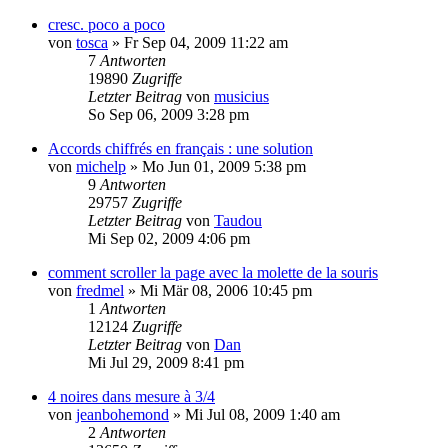
cresc. poco a poco
von
tosca
»
Fr Sep 04, 2009 11:22 am
7
Antworten
19890
Zugriffe
Letzter Beitrag
von
musicius
So Sep 06, 2009 3:28 pm
Accords chiffrés en français : une solution
von
michelp
»
Mo Jun 01, 2009 5:38 pm
9
Antworten
29757
Zugriffe
Letzter Beitrag
von
Taudou
Mi Sep 02, 2009 4:06 pm
comment scroller la page avec la molette de la souris
von
fredmel
»
Mi Mär 08, 2006 10:45 pm
1
Antworten
12124
Zugriffe
Letzter Beitrag
von
Dan
Mi Jul 29, 2009 8:41 pm
4 noires dans mesure à 3/4
von
jeanbohemond
»
Mi Jul 08, 2009 1:40 am
2
Antworten