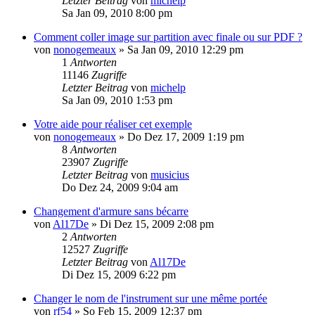
Letzter Beitrag
von
michelp
Sa Jan 09, 2010 8:00 pm
Comment coller image sur partition avec finale ou sur PDF ?
von
nonogemeaux
»
Sa Jan 09, 2010 12:29 pm
1
Antworten
11146
Zugriffe
Letzter Beitrag
von
michelp
Sa Jan 09, 2010 1:53 pm
Votre aide pour réaliser cet exemple
von
nonogemeaux
»
Do Dez 17, 2009 1:19 pm
8
Antworten
23907
Zugriffe
Letzter Beitrag
von
musicius
Do Dez 24, 2009 9:04 am
Changement d'armure sans bécarre
von
Al17De
»
Di Dez 15, 2009 2:08 pm
2
Antworten
12527
Zugriffe
Letzter Beitrag
von
Al17De
Di Dez 15, 2009 6:22 pm
Changer le nom de l'instrument sur une même portée
von
rf54
»
So Feb 15, 2009 12:37 pm