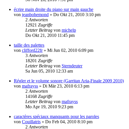
écrire main droite du piano sur main gauche
von
jeanbohemond
»
Do Okt 21, 2010 3:10 pm
2
Antworten
12921
Zugriffe
Letzter Beitrag
von
michelp
Do Okt 21, 2010 11:45 pm
taille des palettes
von
clifford22fr
»
Mi Jun 02, 2010 6:09 pm
3
Antworten
18201
Zugriffe
Letzter Beitrag
von
Sterndeuter
Sa Jun 05, 2010 12:33 am
Régler et le volume sonore (Garritan Aria-Finale 2009 2010)
von
mafrayss
»
Di Mär 23, 2010 6:13 pm
2
Antworten
14168
Zugriffe
Letzter Beitrag
von
mafrayss
Mo Apr 19, 2010 9:23 pm
caractères spéciaux manquants pour les paroles
von
Couillatris
»
Do Feb 04, 2010 8:10 pm
2
Antworten