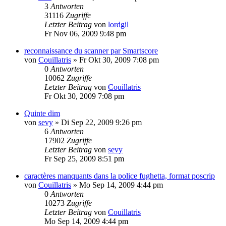
3
Antworten
31116
Zugriffe
Letzter Beitrag
von
lordgil
Fr Nov 06, 2009 9:48 pm
reconnaissance du scanner par Smartscore
von
Couillatris
»
Fr Okt 30, 2009 7:08 pm
0
Antworten
10062
Zugriffe
Letzter Beitrag
von
Couillatris
Fr Okt 30, 2009 7:08 pm
Quinte dim
von
sevy
»
Di Sep 22, 2009 9:26 pm
6
Antworten
17902
Zugriffe
Letzter Beitrag
von
sevy
Fr Sep 25, 2009 8:51 pm
caractères manquants dans la police fughetta, format poscrip
von
Couillatris
»
Mo Sep 14, 2009 4:44 pm
0
Antworten
10273
Zugriffe
Letzter Beitrag
von
Couillatris
Mo Sep 14, 2009 4:44 pm