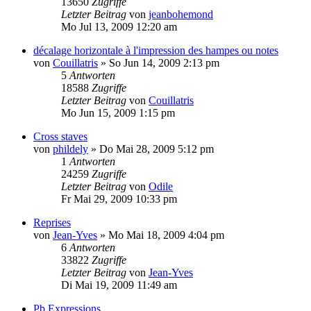
13650
Zugriffe
Letzter Beitrag
von
jeanbohemond
Mo Jul 13, 2009 12:20 am
décalage horizontale à l'impression des hampes ou notes
von
Couillatris
»
So Jun 14, 2009 2:13 pm
5
Antworten
18588
Zugriffe
Letzter Beitrag
von
Couillatris
Mo Jun 15, 2009 1:15 pm
Cross staves
von
phildely
»
Do Mai 28, 2009 5:12 pm
1
Antworten
24259
Zugriffe
Letzter Beitrag
von
Odile
Fr Mai 29, 2009 10:33 pm
Reprises
von
Jean-Yves
»
Mo Mai 18, 2009 4:04 pm
6
Antworten
33822
Zugriffe
Letzter Beitrag
von
Jean-Yves
Di Mai 19, 2009 11:49 am
Pb Expressions