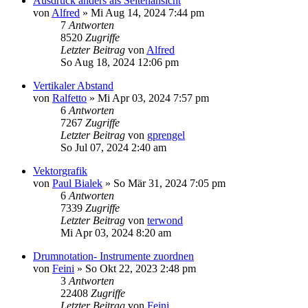
Ausdruck anders als Seitenansicht
von
Alfred
»
Mi Aug 14, 2024 7:44 pm
7
Antworten
8520
Zugriffe
Letzter Beitrag
von
Alfred
So Aug 18, 2024 12:06 pm
Vertikaler Abstand
von
Ralfetto
»
Mi Apr 03, 2024 7:57 pm
6
Antworten
7267
Zugriffe
Letzter Beitrag
von
gprengel
So Jul 07, 2024 2:40 am
Vektorgrafik
von
Paul Bialek
»
So Mär 31, 2024 7:05 pm
6
Antworten
7339
Zugriffe
Letzter Beitrag
von
terwond
Mi Apr 03, 2024 8:20 am
Drumnotation- Instrumente zuordnen
von
Feini
»
So Okt 22, 2023 2:48 pm
3
Antworten
22408
Zugriffe
Letzter Beitrag
von
Feini