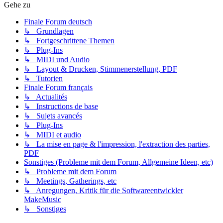
Gehe zu
Finale Forum deutsch
↳ Grundlagen
↳ Fortgeschrittene Themen
↳ Plug-Ins
↳ MIDI und Audio
↳ Layout & Drucken, Stimmenerstellung, PDF
↳ Tutorien
Finale Forum français
↳ Actualités
↳ Instructions de base
↳ Sujets avancés
↳ Plug-Ins
↳ MIDI et audio
↳ La mise en page & l'impression, l'extraction des parties,
PDF
Sonstiges (Probleme mit dem Forum, Allgemeine Ideen, etc)
↳ Probleme mit dem Forum
↳ Meetings, Gatherings, etc
↳ Anregungen, Kritik für die Softwareentwickler
MakeMusic
↳ Sonstiges