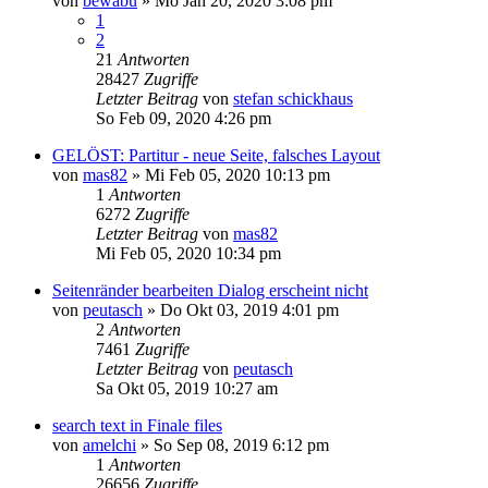
von
bewabu
»
Mo Jan 20, 2020 3:08 pm
1
2
21
Antworten
28427
Zugriffe
Letzter Beitrag
von
stefan schickhaus
So Feb 09, 2020 4:26 pm
GELÖST: Partitur - neue Seite, falsches Layout
von
mas82
»
Mi Feb 05, 2020 10:13 pm
1
Antworten
6272
Zugriffe
Letzter Beitrag
von
mas82
Mi Feb 05, 2020 10:34 pm
Seitenränder bearbeiten Dialog erscheint nicht
von
peutasch
»
Do Okt 03, 2019 4:01 pm
2
Antworten
7461
Zugriffe
Letzter Beitrag
von
peutasch
Sa Okt 05, 2019 10:27 am
search text in Finale files
von
amelchi
»
So Sep 08, 2019 6:12 pm
1
Antworten
26656
Zugriffe