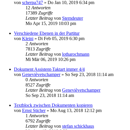
von
scherpa747
»
Do Jan 10, 2019 6:34 pm
12
Antworten
17389
Zugriffe
Letzter Beitrag
von
Sterndeuter
Mo Apr 15, 2019 10:03 pm
Verschiedene Ebenen in der Partitur
von
Kleini
»
Di Feb 05, 2019 6:30 pm
2
Antworten
7813
Zugriffe
Letzter Beitrag
von
lotharochmann
Mi Mär 06, 2019 10:26 pm
Dokument Assistent-Taktart immer 4/4
von
Genevièvetschamper
»
So Sep 23, 2018 11:14 am
0
Antworten
8527
Zugriffe
Letzter Beitrag
von
Genevièvetschamper
So Sep 23, 2018 11:14 am
Textblock zwischen Dokumenten kopieren
von
Ernst Sticher
»
Mo Aug 13, 2018 12:12 pm
1
Antworten
6792
Zugriffe
Letzter Beitrag
von
stefan schickhaus