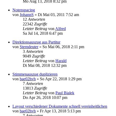
Mo Aug 13, 2018 8:32 pm
Notenspacing
von
JohannS
»
Di Mai 03, 2011 7:52 am
12
Antworten
22342
Zugriffe
Letzter Beitrag
von
Alfred
Sa Jul 14, 2018 6:47 pm
Direktionsauszug aus Partitur
von
Sterndeuter
»
So Mai 06, 2018 2:11 pm
3
Antworten
9049
Zugriffe
Letzter Beitrag
von
Harald
Di Mai 08, 2018 12:32 pm
Stimmenauszug duplizieren
von
bae02hvh
»
So Apr 22, 2018 1:29 pm
7
Antworten
13813
Zugriffe
Letzter Beitrag
von
Paul Bialek
Do Apr 26, 2018 10:07 pm
Layout verschiedener Dokumente schnell vereinheitlichen
von
bae02hvh
»
Fr Apr 13, 2018 5:13 pm
7
Antworten