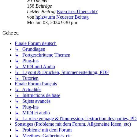
20
Themen
156
Beiträge
Letzter Beitrag
Exercises-Übersicht?
von
hplzwurm
Neuester Beitrag
Mo Jun 03, 2024 9:30 pm
Gehe zu
Finale Forum deutsch
↳ Grundlagen
↳ Fortgeschrittene Themen
↳ Plug-Ins
↳ MIDI und Audio
↳ Layout & Drucken, Stimmenerstellung, PDF
↳ Tutorien
Finale Forum français
↳ Actualités
↳ Instructions de base
↳ Sujets avancés
↳ Plug-Ins
↳ MIDI et audio
↳ La mise en page & l'impression, l'extraction des parties, P
Sonstiges (Probleme mit dem Forum, Allgemeine Ideen, etc)
↳ Probleme mit dem Forum
↳ Meetings, Gatherings, etc