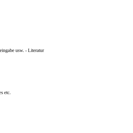
neingabe usw. - Literatur
s etc.