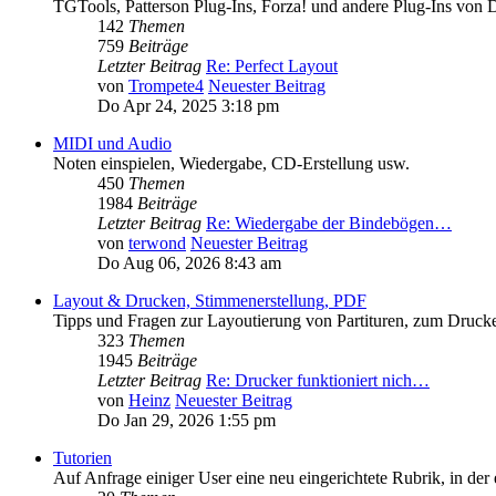
TGTools, Patterson Plug-Ins, Forza! und andere Plug-Ins von D
142
Themen
759
Beiträge
Letzter Beitrag
Re: Perfect Layout
von
Trompete4
Neuester Beitrag
Do Apr 24, 2025 3:18 pm
MIDI und Audio
Noten einspielen, Wiedergabe, CD-Erstellung usw.
450
Themen
1984
Beiträge
Letzter Beitrag
Re: Wiedergabe der Bindebögen…
von
terwond
Neuester Beitrag
Do Aug 06, 2026 8:43 am
Layout & Drucken, Stimmenerstellung, PDF
Tipps und Fragen zur Layoutierung von Partituren, zum Druck
323
Themen
1945
Beiträge
Letzter Beitrag
Re: Drucker funktioniert nich…
von
Heinz
Neuester Beitrag
Do Jan 29, 2026 1:55 pm
Tutorien
Auf Anfrage einiger User eine neu eingerichtete Rubrik, in der