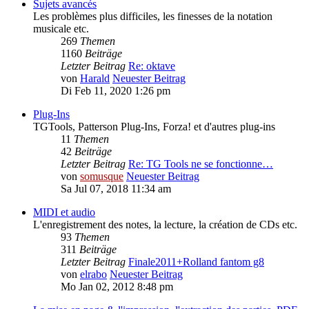
Sujets avancés
Les problèmes plus difficiles, les finesses de la notation
musicale etc.
269
Themen
1160
Beiträge
Letzter Beitrag
Re: oktave
von
Harald
Neuester Beitrag
Di Feb 11, 2020 1:26 pm
Plug-Ins
TGTools, Patterson Plug-Ins, Forza! et d'autres plug-ins
11
Themen
42
Beiträge
Letzter Beitrag
Re: TG Tools ne se fonctionne…
von
somusque
Neuester Beitrag
Sa Jul 07, 2018 11:34 am
MIDI et audio
L'enregistrement des notes, la lecture, la création de CDs etc.
93
Themen
311
Beiträge
Letzter Beitrag
Finale2011+Rolland fantom g8
von
elrabo
Neuester Beitrag
Mo Jan 02, 2012 8:48 pm