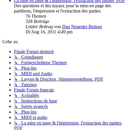
La mise en page & l'impression, l'extraction des parties, PDF
Des questions et des tuyaux pour la mise-en page des
partitions, l'impression et l'extraction des parties
76
Themen
328
Beiträge
Letzter Beitrag
von
Dan
Neuester Beitrag
Di Aug 16, 2011 4:49 pm
Gehe zu
Finale Forum deutsch
↳ Grundlagen
↳ Fortgeschrittene Themen
↳ Plug-Ins
↳ MIDI und Audio
↳ Layout & Drucken, Stimmenerstellung, PDF
↳ Tutorien
Finale Forum français
↳ Actualités
↳ Instructions de base
↳ Sujets avancés
↳ Plug-Ins
↳ MIDI et audio
↳ La mise en page & l'impression, l'extraction des parties,
PDF