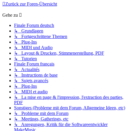
Zurück zur Foren-Übersicht
Gehe zu
Finale Forum deutsch
↳ Grundlagen
↳ Fortgeschrittene Themen
↳ Plug-Ins
↳ MIDI und Audio
↳ Layout & Drucken, Stimmenerstellung, PDF
↳ Tutorien
Finale Forum français
↳ Actualités
↳ Instructions de base
↳ Sujets avancés
↳ Plug-Ins
↳ MIDI et audio
↳ La mise en page & l'impression, l'extraction des parties,
PDF
Sonstiges (Probleme mit dem Forum, Allgemeine Ideen, etc)
↳ Probleme mit dem Forum
↳ Meetings, Gatherings, etc
↳ Anregungen, Kritik für die Softwareentwickler
MakeMusic