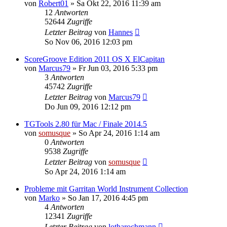
von
Robert01
»
Sa Okt 22, 2016 11:39 am
12
Antworten
52644
Zugriffe
Letzter Beitrag
von
Hannes
So Nov 06, 2016 12:03 pm
ScoreGroove Edition 2011 OS X ElCapitan
von
Marcus79
»
Fr Jun 03, 2016 5:33 pm
3
Antworten
45742
Zugriffe
Letzter Beitrag
von
Marcus79
Do Jun 09, 2016 12:12 pm
TGTools 2.80 für Mac / Finale 2014.5
von
somusque
»
So Apr 24, 2016 1:14 am
0
Antworten
9538
Zugriffe
Letzter Beitrag
von
somusque
So Apr 24, 2016 1:14 am
Probleme mit Garritan World Instrument Collection
von
Marko
»
So Jan 17, 2016 4:45 pm
4
Antworten
12341
Zugriffe
Letzter Beitrag
von
lotharochmann