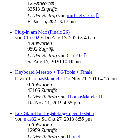
12
Antworten
33513
Zugriffe
Letzter Beitrag
von
michael31752
Fr Jan 15, 2021 9:17 am
Plug-In am Mac (Finale 26)
von
Chris92
»
Do Aug 13, 2020 8:49 am
4
Antworten
9592
Zugriffe
Letzter Beitrag
von
Chris92
Sa Aug 15, 2020 10:10 am
Keyboard Maestro + TGTools + Finale
von
ThomasMandel
»
Do Nov 21, 2019 4:55 pm
0
Antworten
43106
Zugriffe
Letzter Beitrag
von
ThomasMandel
Do Nov 21, 2019 4:55 pm
Lua Skript für Legatobögen per Tastatur
von
mas82
»
Sa Okt 27, 2018 8:55 pm
6
Antworten
12959
Zugriffe
Letzter Beitrag
von
Harald