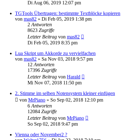
Di Aug 06, 2019 12:07 pm
TGTools Übertragen: bestimmte Textblöcke kopieren
von
mas82
»
Di Feb 05, 2019 1:38 pm
2
Antworten
8623
Zugriffe
Letzter Beitrag
von
mas82
Di Feb 05, 2019 8:35 pm
Lua Skript um Akkorde zu vervielfachen
von
mas82
»
Sa Nov 03, 2018 9:57 pm
12
Antworten
17396
Zugriffe
Letzter Beitrag
von
Harald
Mi Nov 07, 2018 11:50 pm
2. Stimme im selben Notensystem kleiner einfügen
von
MrPiano
»
So Sep 02, 2018 12:10 pm
6
Antworten
12084
Zugriffe
Letzter Beitrag
von
MrPiano
So Sep 02, 2018 9:47 pm
Vienna oder November2 ?