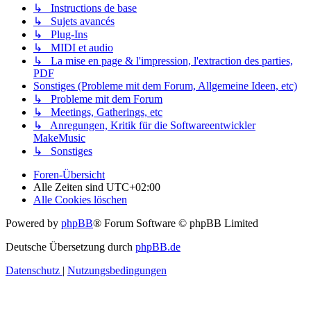
↳ Instructions de base
↳ Sujets avancés
↳ Plug-Ins
↳ MIDI et audio
↳ La mise en page & l'impression, l'extraction des parties,
PDF
Sonstiges (Probleme mit dem Forum, Allgemeine Ideen, etc)
↳ Probleme mit dem Forum
↳ Meetings, Gatherings, etc
↳ Anregungen, Kritik für die Softwareentwickler
MakeMusic
↳ Sonstiges
Foren-Übersicht
Alle Zeiten sind
UTC+02:00
Alle Cookies löschen
Powered by
phpBB
® Forum Software © phpBB Limited
Deutsche Übersetzung durch
phpBB.de
Datenschutz
|
Nutzungsbedingungen