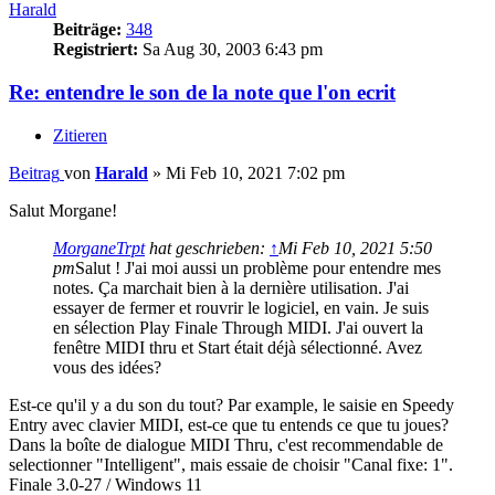
Harald
Beiträge:
348
Registriert:
Sa Aug 30, 2003 6:43 pm
Re: entendre le son de la note que l'on ecrit
Zitieren
Beitrag
von
Harald
»
Mi Feb 10, 2021 7:02 pm
Salut Morgane!
MorganeTrpt
hat geschrieben:
↑
Mi Feb 10, 2021 5:50
pm
Salut ! J'ai moi aussi un problème pour entendre mes
notes. Ça marchait bien à la dernière utilisation. J'ai
essayer de fermer et rouvrir le logiciel, en vain. Je suis
en sélection Play Finale Through MIDI. J'ai ouvert la
fenêtre MIDI thru et Start était déjà sélectionné. Avez
vous des idées?
Est-ce qu'il y a du son du tout? Par example, le saisie en Speedy
Entry avec clavier MIDI, est-ce que tu entends ce que tu joues?
Dans la boîte de dialogue MIDI Thru, c'est recommendable de
selectionner "Intelligent", mais essaie de choisir "Canal fixe: 1".
Finale 3.0-27 / Windows 11