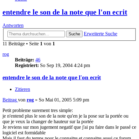
entendre le son de la note que l'on ecrit
Antworten
Erweiterte Suche
Suche
11 Beiträge • Seite
1
von
1
rog
Beiträge:
46
Registriert:
So Sep 19, 2004 4:24 pm
entendre le son de la note que l'on ecrit
Zitieren
Beitrag
von
rog
»
So Mai 01, 2005 5:09 pm
Petit probleme surement tres simple:
je n'entend plus le son de la note qu'en je la pose sur la portée ou
que je veux la changer de hauteur sur la portée
Je reviens sur mon jugement negatif que j'ai pu faire dans le passé ce
logiciel est formidable
Mais il faut du temps pour le connaitre et connaitre aussi ce forum