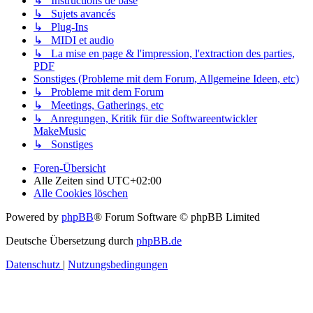
↳ Instructions de base
↳ Sujets avancés
↳ Plug-Ins
↳ MIDI et audio
↳ La mise en page & l'impression, l'extraction des parties,
PDF
Sonstiges (Probleme mit dem Forum, Allgemeine Ideen, etc)
↳ Probleme mit dem Forum
↳ Meetings, Gatherings, etc
↳ Anregungen, Kritik für die Softwareentwickler
MakeMusic
↳ Sonstiges
Foren-Übersicht
Alle Zeiten sind
UTC+02:00
Alle Cookies löschen
Powered by
phpBB
® Forum Software © phpBB Limited
Deutsche Übersetzung durch
phpBB.de
Datenschutz
|
Nutzungsbedingungen