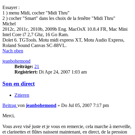
Essayer :
1 ) menu Midi, cocher "Midi Thru"
2 ) cocher "Smart" dans les choix de la fenêtre "Midi Thru"
Michel
2012c, 2011c, 2010b, 2009b Eng. MacOsX 10.8.4 FR, Mac Mini
Intel Core i7 2,7 Ghz, 16 Go Ram.
Dolet 6. TGTools. Motu midi express XT, Motu Audio Express,
Roland Sound Canvas SC-88VL.
Nach oben
jeanbohemond
Beiträge:
21
Registriert:
Di Apr 24, 2007 1:03 am
Son en direct
Zitieren
Beitrag
von
jeanbohemond
»
Do Jul 05, 2007 7:17 pm
Merci,
Vous avez visé juste et je vous en remercie, cela marche à merveille,
et clarinettes et flûtes naissent maintenant, en direct, de la pression