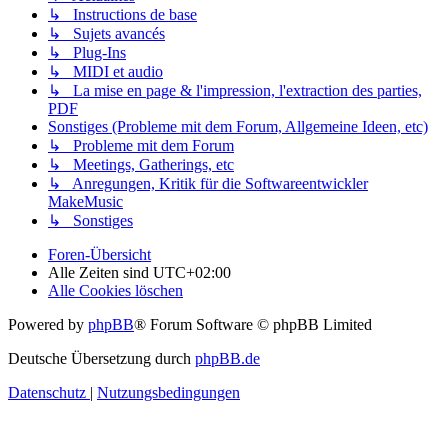
↳ Instructions de base
↳ Sujets avancés
↳ Plug-Ins
↳ MIDI et audio
↳ La mise en page & l'impression, l'extraction des parties,
PDF
Sonstiges (Probleme mit dem Forum, Allgemeine Ideen, etc)
↳ Probleme mit dem Forum
↳ Meetings, Gatherings, etc
↳ Anregungen, Kritik für die Softwareentwickler
MakeMusic
↳ Sonstiges
Foren-Übersicht
Alle Zeiten sind
UTC+02:00
Alle Cookies löschen
Powered by
phpBB
® Forum Software © phpBB Limited
Deutsche Übersetzung durch
phpBB.de
Datenschutz
|
Nutzungsbedingungen