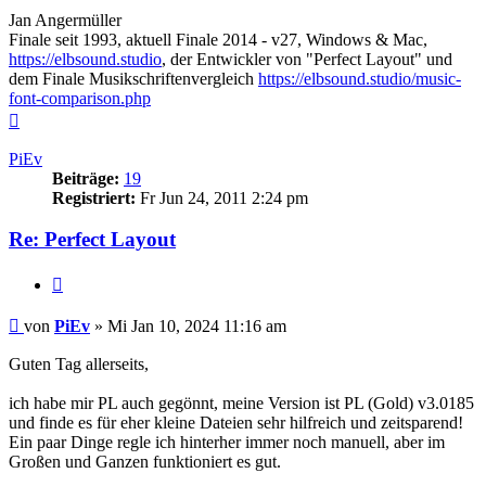
Jan Angermüller
Finale seit 1993, aktuell Finale 2014 - v27, Windows & Mac,
https://elbsound.studio
, der Entwickler von "Perfect Layout" und
dem Finale Musikschriftenvergleich
https://elbsound.studio/music-
font-comparison.php
Nach
oben
PiEv
Beiträge:
19
Registriert:
Fr Jun 24, 2011 2:24 pm
Re: Perfect Layout
Zitieren
Beitrag
von
PiEv
»
Mi Jan 10, 2024 11:16 am
Guten Tag allerseits,
ich habe mir PL auch gegönnt, meine Version ist PL (Gold) v3.0185
und finde es für eher kleine Dateien sehr hilfreich und zeitsparend!
Ein paar Dinge regle ich hinterher immer noch manuell, aber im
Großen und Ganzen funktioniert es gut.