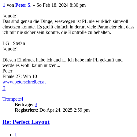
Beitrag
von
Peter S.
»
So Feb 18, 2024 8:30 pm
[/quote]
Das sind genau die Dinge, weswegen ist PL nie wirklich sinnvoll
einsetzen konnte. Es greift einfach in derart viele Parameter ein, dass
ich mir nie sicher sein konnte, die Kontrolle zu behalten.
LG : Stefan
[/quote]
Diesen Eindruck habe ich auch... Ich habe mir PL gekauft und
werde es wohl kaum nutzen...
Peter
Finale 27; Win 10
www.peterschreiber.at
Nach
oben
Trompete4
Beiträge:
3
Registriert:
Do Apr 24, 2025 2:59 pm
Re: Perfect Layout
Zitieren