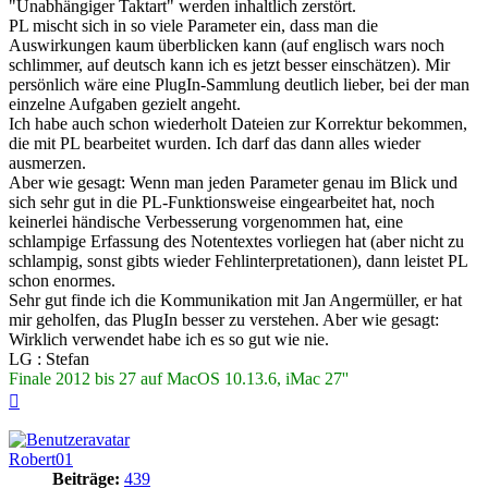
"Unabhängiger Taktart" werden inhaltlich zerstört.
PL mischt sich in so viele Parameter ein, dass man die
Auswirkungen kaum überblicken kann (auf englisch wars noch
schlimmer, auf deutsch kann ich es jetzt besser einschätzen). Mir
persönlich wäre eine PlugIn-Sammlung deutlich lieber, bei der man
einzelne Aufgaben gezielt angeht.
Ich habe auch schon wiederholt Dateien zur Korrektur bekommen,
die mit PL bearbeitet wurden. Ich darf das dann alles wieder
ausmerzen.
Aber wie gesagt: Wenn man jeden Parameter genau im Blick und
sich sehr gut in die PL-Funktionsweise eingearbeitet hat, noch
keinerlei händische Verbesserung vorgenommen hat, eine
schlampige Erfassung des Notentextes vorliegen hat (aber nicht zu
schlampig, sonst gibts wieder Fehlinterpretationen), dann leistet PL
schon enormes.
Sehr gut finde ich die Kommunikation mit Jan Angermüller, er hat
mir geholfen, das PlugIn besser zu verstehen. Aber wie gesagt:
Wirklich verwendet habe ich es so gut wie nie.
LG : Stefan
Finale 2012 bis 27 auf MacOS 10.13.6, iMac 27''
Nach
oben
Robert01
Beiträge:
439