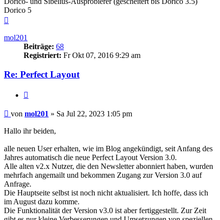
Dorico- und Sibelius-Ausprobierer (gescheitert bis Dorico 3.5)
Dorico 5
Nach
oben
mol201
Beiträge:
68
Registriert:
Fr Okt 07, 2016 9:29 am
Re: Perfect Layout
Zitieren
Beitrag
von
mol201
»
Sa Jul 22, 2023 1:05 pm
Hallo ihr beiden,
alle neuen User erhalten, wie im Blog angekündigt, seit Anfang des
Jahres automatisch die neue Perfect Layout Version 3.0.
Alle alten v2.x Nutzer, die den Newsletter abonniert haben, wurden
mehrfach angemailt und bekommen Zugang zur Version 3.0 auf
Anfrage.
Die Hauptseite selbst ist noch nicht aktualisiert. Ich hoffe, dass ich
im August dazu komme.
Die Funktionalität der Version v3.0 ist aber fertiggestellt. Zur Zeit
gibt es nur kleine Verbesserungen und Umsetzungen von speziellen