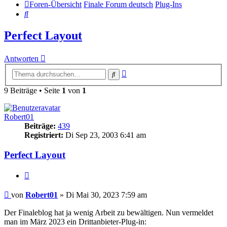
Foren-Übersicht
Finale Forum deutsch
Plug-Ins
Suche
Perfect Layout
Antworten
Erweiterte
Suche
Suche
9 Beiträge • Seite
1
von
1
Robert01
Beiträge:
439
Registriert:
Di Sep 23, 2003 6:41 am
Perfect Layout
Zitieren
Beitrag
von
Robert01
»
Di Mai 30, 2023 7:59 am
Der Finaleblog hat ja wenig Arbeit zu bewältigen. Nun vermeldet
man im März 2023 ein Drittanbieter-Plug-in: