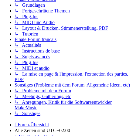
↳ Grundlagen
↳ Fortgeschrittene Themen
↳ Plug-Ins
↳ MIDI und Audio
↳ Layout & Drucken, Stimmenerstellung, PDF
↳ Tutorien
Finale Forum français
↳ Actualités
↳ Instructions de base
↳ Sujets avancés
↳ Plug-Ins
↳ MIDI et audio
↳ La mise en page & l'impression, l'extraction des parties,
PDF
Sonstiges (Probleme mit dem Forum, Allgemeine Ideen, etc)
↳ Probleme mit dem Forum
↳ Meetings, Gatherings, etc
↳ Anregungen, Kritik für die Softwareentwickler
MakeMusic
↳ Sonstiges
Foren-Übersicht
Alle Zeiten sind
UTC+02:00