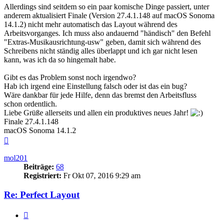
Allerdings sind seitdem so ein paar komische Dinge passiert, unter
anderem aktualisiert Finale (Version 27.4.1.148 auf macOS Sonoma
14.1.2) nicht mehr automatisch das Layout während des
Arbeitsvorganges. Ich muss also andauernd "händisch" den Befehl
"Extras-Musikausrichtung-usw" geben, damit sich während des
Schreibens nicht ständig alles überlappt und ich gar nicht lesen
kann, was ich da so hingemalt habe.
Gibt es das Problem sonst noch irgendwo?
Hab ich irgend eine Einstellung falsch oder ist das ein bug?
Wäre dankbar für jede Hilfe, denn das bremst den Arbeitsfluss
schon ordentlich.
Liebe Grüße allerseits und allen ein produktives neues Jahr!
Finale 27.4.1.148
macOS Sonoma 14.1.2
Nach
oben
mol201
Beiträge:
68
Registriert:
Fr Okt 07, 2016 9:29 am
Re: Perfect Layout
Zitieren