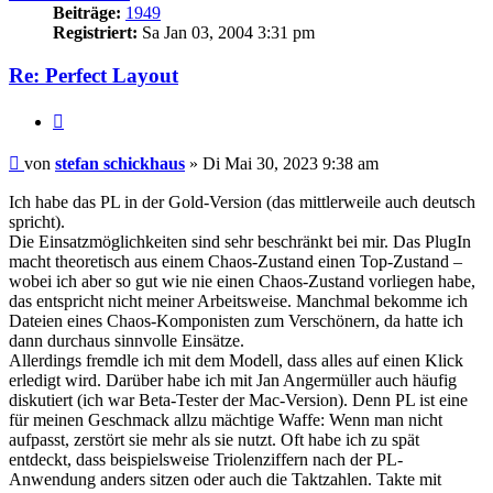
Beiträge:
1949
Registriert:
Sa Jan 03, 2004 3:31 pm
Re: Perfect Layout
Zitieren
Beitrag
von
stefan schickhaus
»
Di Mai 30, 2023 9:38 am
Ich habe das PL in der Gold-Version (das mittlerweile auch deutsch
spricht).
Die Einsatzmöglichkeiten sind sehr beschränkt bei mir. Das PlugIn
macht theoretisch aus einem Chaos-Zustand einen Top-Zustand –
wobei ich aber so gut wie nie einen Chaos-Zustand vorliegen habe,
das entspricht nicht meiner Arbeitsweise. Manchmal bekomme ich
Dateien eines Chaos-Komponisten zum Verschönern, da hatte ich
dann durchaus sinnvolle Einsätze.
Allerdings fremdle ich mit dem Modell, dass alles auf einen Klick
erledigt wird. Darüber habe ich mit Jan Angermüller auch häufig
diskutiert (ich war Beta-Tester der Mac-Version). Denn PL ist eine
für meinen Geschmack allzu mächtige Waffe: Wenn man nicht
aufpasst, zerstört sie mehr als sie nutzt. Oft habe ich zu spät
entdeckt, dass beispielsweise Triolenziffern nach der PL-
Anwendung anders sitzen oder auch die Taktzahlen. Takte mit