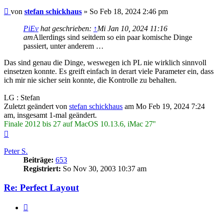
Beitrag
von
stefan schickhaus
»
So Feb 18, 2024 2:46 pm
PiEv
hat geschrieben:
↑
Mi Jan 10, 2024 11:16
am
Allerdings sind seitdem so ein paar komische Dinge
passiert, unter anderem …
Das sind genau die Dinge, weswegen ich PL nie wirklich sinnvoll
einsetzen konnte. Es greift einfach in derart viele Parameter ein, dass
ich mir nie sicher sein konnte, die Kontrolle zu behalten.
LG : Stefan
Zuletzt geändert von
stefan schickhaus
am Mo Feb 19, 2024 7:24
am, insgesamt 1-mal geändert.
Finale 2012 bis 27 auf MacOS 10.13.6, iMac 27''
Nach
oben
Peter S.
Beiträge:
653
Registriert:
So Nov 30, 2003 10:37 am
Re: Perfect Layout
Zitieren