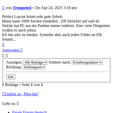
Beitrag
von
Trompete4
»
Do Apr 24, 2025 3:18 pm
Perfect Layout leistet sehr gute Arbeit.
Mann kann 1000 Sachen einstellen . ZB Streicher auf und ab
Striche hat PL aus der Partitur immer entfernt. Aber viele Dirigenten
wollen es auch sehen.
Ich bin sehr zu frieden. Schreibe aber auch jeden Fehler an Elb
Sound....
Nach
oben
Antworten
Anzeigen:
Sortiere nach:
Richtung:
9 Beiträge • Seite
1
von
1
Zurück zu „Plug-Ins“
Gehe zu
Finale Forum deutsch