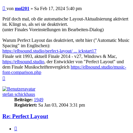
Beitrag
von
mol201
»
Sa Feb 17, 2024 5:40 pm
Prüf doch mal, ob die automatische Layout-Aktualisierung aktiviert
ist. Klingt so, als sei sie deaktiviert.
(unter Finales Voreinstellungen im Bearbeiten-Dialog)
Warum Perfect Layout das deaktiviert, steht hier ("Automatic Music
Spacing" im Englischen):
https://elbsound.studio/perfect-layout/ ... ickstart17
Finale seit 1993, aktuell Finale 2014 - v27, Windows & Mac,
https://elbsound.studio
, der Entwickler von "Perfect Layout" und
dem Finale Musikschriftenvergleich
https://elbsound.studio/music-
font-comparison.php
Nach
oben
stefan schickhaus
Beiträge:
1949
Registriert:
Sa Jan 03, 2004 3:31 pm
Re: Perfect Layout
Zitieren