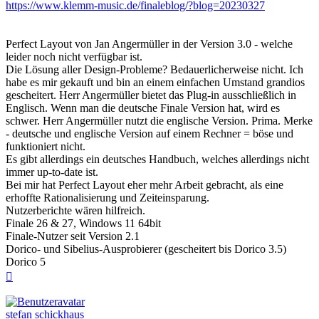
https://www.klemm-music.de/finaleblog/?blog=20230327
Perfect Layout von Jan Angermüller in der Version 3.0 - welche
leider noch nicht verfügbar ist.
Die Lösung aller Design-Probleme? Bedauerlicherweise nicht. Ich
habe es mir gekauft und bin an einem einfachen Umstand grandios
gescheitert. Herr Angermüller bietet das Plug-in ausschließlich in
Englisch. Wenn man die deutsche Finale Version hat, wird es
schwer. Herr Angermüller nutzt die englische Version. Prima. Merke
- deutsche und englische Version auf einem Rechner = böse und
funktioniert nicht.
Es gibt allerdings ein deutsches Handbuch, welches allerdings nicht
immer up-to-date ist.
Bei mir hat Perfect Layout eher mehr Arbeit gebracht, als eine
erhoffte Rationalisierung und Zeiteinsparung.
Nutzerberichte wären hilfreich.
Finale 26 & 27, Windows 11 64bit
Finale-Nutzer seit Version 2.1
Dorico- und Sibelius-Ausprobierer (gescheitert bis Dorico 3.5)
Dorico 5
Nach
oben
stefan schickhaus