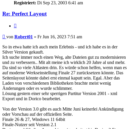
Registriert:
Di Sep 23, 2003 6:41 am
Re: Perfect Layout
Zitieren
Beitrag
von
Robert01
»
Fr Jun 16, 2023 7:51 am
So in etwa hatte ich auch mein Erlebnis - und ich habe es in der
Silver Version gekauft.
Ich suche immer noch einen Weg, alte Dateien gut zu modernisieren
und zu verbessern.. Mit alt meine ich wirklich 20 Jahre al und mehr.
Da sind so viele Altlasten drin. Es würde schon helfen, wenn man es
auf moderne Werkseinstellung Finale 27 zurücksetzen könnte. Das
Seitenlayout könnte dabei erst einmal kaputt sein. Egal. Aber das
Laden von verschiedenen Bibliotheken brachte meist wenig
Änderungen oder es wurde schlimmer.
Lösung gestern einer sehr sperrigen Partitur Version 2001 - xml
Export und in Dorico bearbeitet.
Von der Version 3.0 gibt es auch Mitte Juni keinerlei Ankündigung
oder Vorschau auf der offiziellen Seite.
Finale 26 & 27, Windows 11 64bit
Finale-Nutzer seit Version 2.1